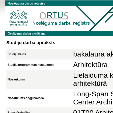
Noslēguma darbu reģistrs
Noslēguma darbu meklēšana
Studiju darba apraksts
bakalaura a
Studiju veids
Arhitektūra
Studiju programmas nosaukums
Lielaiduma k
Nosaukums
arhitektūrā
Long-Span S
Nosaukums angļu valodā
Center Archi
01T00 Arhite
Struktūrvienība