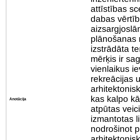
attīstības s
dabas vērtī
aizsargjoslām
plānošanas r
izstrādāta te
mērķis ir sa
vienlaikus i
rekreācijas u
arhitektonisk
kas kalpo kā 
Anotācija
atpūtas veic
izmantotas l
nodrošinot p
arhitektonisk