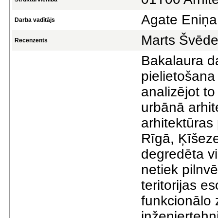
Agate Eniņa
Darba vadītājs
Marts Švēd
Recenzents
Bakalaura da
pielietošana
analizējot t
urbānā arhit
arhitektūras
Rīgā, Ķīšeze
degredēta vi
netiek pilnv
teritorijas e
funkcionālo
inženierteh