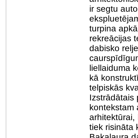
ir segtu auto
ekspluetējam
turpina apkā
rekreācijas 
dabisko relj
caurspīdīgum
liellaiduma k
kā konstrukt
telpiskās kv
Izstrādātais
kontekstam a
arhitektūrai,
tiek risināta
Bakalaura d