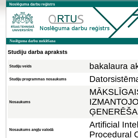
Noslēguma darbu reģistrs
Noslēguma darbu meklēšana
Studiju darba apraksts
bakalaura a
Studiju veids
Datorsistēm
Studiju programmas nosaukums
MĀKSLĪGAI
IZMANTOJ
Nosaukums
ĢENERĒŠAN
Artificial I
Nosaukums angļu valodā
Procedural 