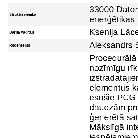
33000 Datorz
Struktūrvienība
enerģētikas 
Ksenija Lāc
Darba vadītājs
Aleksandrs 
Recenzents
Procedurālā 
nozīmīgu rīk
izstrādātāji
elementus k
esošie PCG 
daudzām pro
ģenerētā sat
Mākslīgā int
iespējamiem