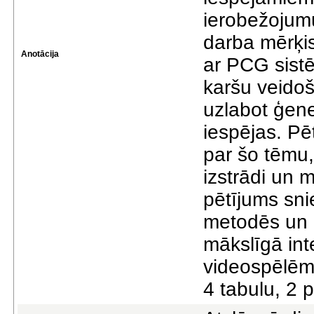
ierobežojum
darba mērķis 
Anotācija
ar PCG sistē
karšu veidoš
uzlabot ģene
iespējas. Pē
par šo tēmu
izstrādi un
pētījums sni
metodēs un 
mākslīgā int
videospēlēm.
4 tabulu, 2 