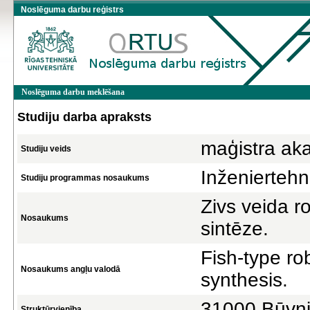
Noslēguma darbu reģistrs
Noslēguma darbu meklēšana
Studiju darba apraksts
maģistra ak
Studiju veids
Inženierteh
Studiju programmas nosaukums
Zivs veida r
Nosaukums
sintēze.
Fish-type ro
Nosaukums angļu valodā
synthesis.
31000 Būvni
Struktūrvienība