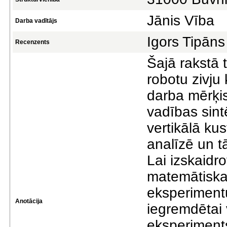
Jānis Vība
Darba vadītājs
Igors Tipāns
Recenzents
Šajā rakstā t
robotu zivju
darba mērķis
vadības sint
vertikālā ku
analīzē un t
Lai izskaidro
matemātiska
eksperimentu
Anotācija
iegremdētai 
eksperiments)