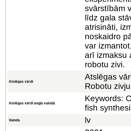
svārstībām v
līdz gala st
atrisināti, i
noskaidro pā
var izmantot,
arī izmaksu a
robotu zivi.
Atslēgas vār
Atslēgas vārdi
Robotu zivju
Keywords: Op
Atslēgas vārdi angļu valodā
fish synthesi
lv
Valoda