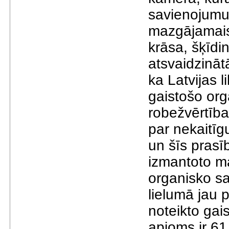
savienojumu 
mazgājamais l
krāsa, šķīdi
atsvaidzināt
ka Latvijas 
gaistošo or
robežvērtība
par nekaitī
un šīs prasī
izmantoto m
organisko sa
lielumā jau
noteikto ga
apjoms ir 61 