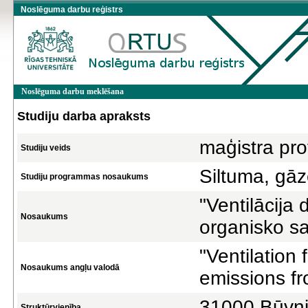
Noslēguma darbu reģistrs
Noslēguma darbu meklēšana
Studiju darba apraksts
maģistra pro
Studiju veids
Siltuma, gāz
Studiju programmas nosaukums
"Ventilācija
Nosaukums
organisko sa
"Ventilation
Nosaukums angļu valodā
emissions fr
31000 Būvni
Struktūrvienība