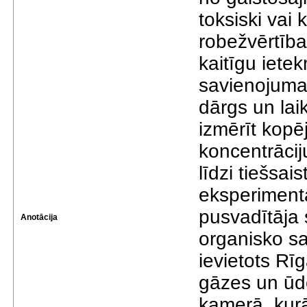
toksiski vai 
robežvērtība
kaitīgu ietek
savienojuma 
dārgs un laik
izmērīt kopē
koncentrāciju
līdzi tiešsai
eksperimentā
pusvadītāja 
Anotācija
organisko sa
ievietots Rī
gāzes un ūde
kamerā, kurā