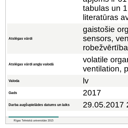
tabulas un 1
literatūras av
gaistošie or
sensors, ven
Atslēgas vārdi
robežvērtība
volatile org
Atslēgas vārdi angļu valodā
ventilation, 
lv
Valoda
2017
Gads
29.05.2017 
Darba augšupielādes datums un laiks
Rīgas Tehniskā universitāte 2015