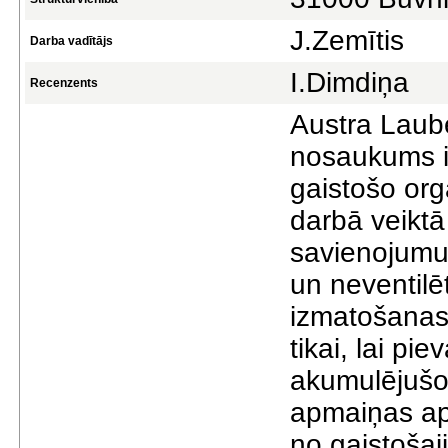
J.Zemītis
Darba vadītājs
I.Dimdiņa
Recenzents
Austra Laube
nosaukums ir
gaistošo org
darbā veiktā
savienojumu 
un neventilē
izmatošanas.
tikai, lai pi
akumulējušos
apmaiņas apj
no gaistošaj