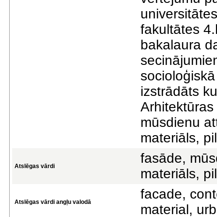
universitāte
fakultātes 4
bakalaura d
secinājumie
socioloģiskā 
izstrādāts ku
Arhitektūras
mūsdienu att
materiāls, pi
fasāde, mūsd
Atslēgas vārdi
materiāls, pi
facade, con
Atslēgas vārdi angļu valodā
material, ur