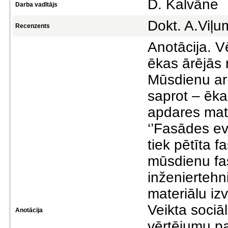
D. Kalvāne
Darba vadītājs
Dokt. A.Viļu
Recenzents
Anotācija. Vē
ēkas ārējās
Mūsdienu arh
saprot – ēkas
apdares mate
‘’Fasādes ev
tiek pētīta f
mūsdienu fas
inženiertehn
materiālu iz
Veikta sociā
Anotācija
vērtējumu p