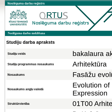
Noslēguma darbu reģistrs
Noslēguma darbu meklēšana
Studiju darba apraksts
bakalaura a
Studiju veids
Arhitektūra
Studiju programmas nosaukums
Fasāžu evolū
Nosaukums
Evolution o
Nosaukums angļu valodā
Expression
01T00 Arhite
Struktūrvienība