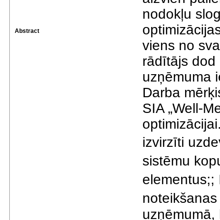
nodokļu slog
optimizācija
Abstract
viens no sva
rādītājs dod
uzņēmuma i
Darba mērķi
SIA „Well-Me
optimizācija
izvirzīti uzd
sistēmu kopu
elementus;; 
noteikšanas 
uzņēmumā, k