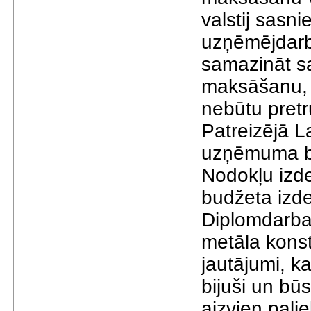
valstij sasn
uzņēmējdarb
samazināt sa
maksāšanu, l
nebūtu pretr
Patreizējā L
uzņēmuma bu
Nodokļu izd
budžeta izd
Diplomdarba
metāla konst
jautājumi, k
bijuši un bū
aizvien pali