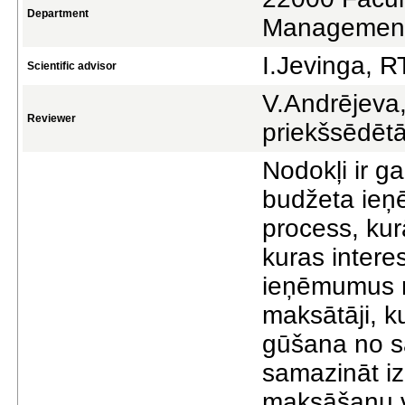
Department
Managemen
I.Jevinga, R
Scientific advisor
V.Andrējeva
Reviewer
priekšsēdētā
Nodokļi ir g
budžeta ieņ
process, kurā
kuras intere
ieņēmumus n
maksātāji, ku
gūšana no sa
samazināt iz
maksāšanu va