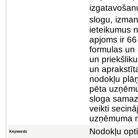
izgatavošan
slogu, izman
ieteikumus n
apjoms ir 66 
formulas un 
un priekšlik
un aprakstīt
nodokļu plāņ
pēta uzņēmu
sloga samaz
veikti secināj
uzņēmuma no
Nodokļu opti
Keywords