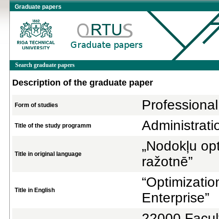
Graduate papers
Search graduate papers
Description of the graduate paper
Professional
Form of studies
Administrat
Title of the study programm
„Nodokļu opt
Title in original language
ražotnē”
“Optimization
Title in English
Enterprise”
22000 Facul