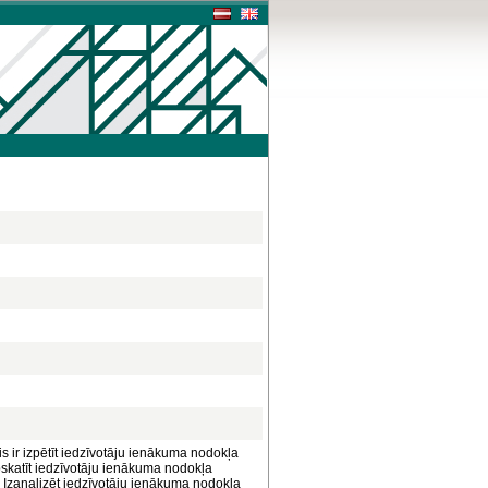
 ir izpētīt iedzīvotāju ienākuma nodokļa
Apskatīt iedzīvotāju ienākuma nodokļa
3. Izanalizēt iedzīvotāju ienākuma nodokļa