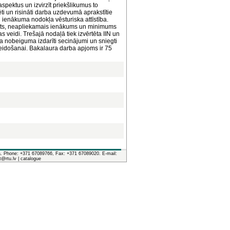
spektus un izvirzīt priekšlikumus to
ti un risināti darba uzdevumā aprakstītie
n ienākuma nodokļa vēsturiska attīstība.
bjekts, neapliekamais ienākums un minimums
 veidi. Trešajā nodaļā tiek izvērtēta IIN un
 nobeiguma izdarīti secinājumi un sniegti
veidošanai. Bakalaura darba apjoms ir 75
ia. Phone: +371 67089766, Fax: +371 67089020. E-mail:
it@rtu.lv |
catalogue