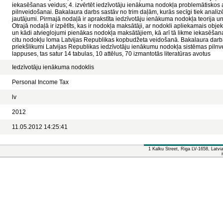
iekasēšanas veidus; 4. izvērtēt iedzīvotāju ienākuma nodokļa problemātiskos a
pilnveidošanai. Bakalaura darbs sastāv no trim daļām, kurās secīgi tiek analizē
jautājumi. Pirmajā nodaļā ir aprakstīta iedzīvotāju ienākuma nodokļa teorija u
Otrajā nodaļā ir izpētīts, kas ir nodokļa maksātāji, ar nodokli apliekamais o
un kādi atvieglojumi pienākas nodokļa maksātājiem, kā arī tā likme iekasēšanas
citu nodokļu loma Latvijas Republikas kopbudžeta veidošanā. Bakalaura darba
priekšlikumi Latvijas Republikas iedzīvotāju ienākumu nodokļa sistēmas piln
lappuses, tas satur 14 tabulas, 10 attēlus, 70 izmantotās literatūras avotus
Iedzīvotāju ienākuma nodoklis
Personal Income Tax
lv
2012
11.05.2012 14:25:41
1 Kalku Street, Riga LV-1658, Latv