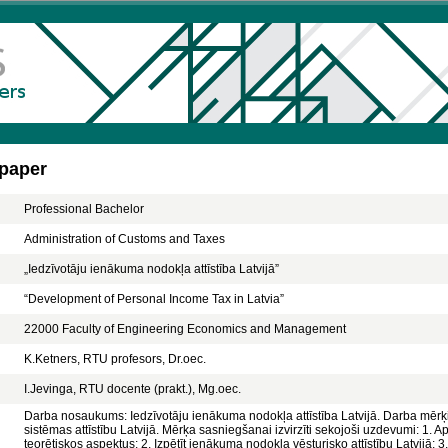
 paper
Professional Bachelor
Administration of Customs and Taxes
„Iedzīvotāju ienākuma nodokļa attīstība Latvijā”
“Development of Personal Income Tax in Latvia”
22000 Faculty of Engineering Economics and Management
K.Ketners, RTU profesors, Dr.oec.
I.Jevinga, RTU docente (prakt.), Mg.oec.
Darba nosaukums: Iedzīvotāju ienākuma nodokļa attīstība Latvijā. Darba mērķis
sistēmas attīstību Latvijā. Mērķa sasniegšanai izvirzīti sekojoši uzdevumi: 1. 
teorētiskos aspektus; 2. Izpētīt ienākuma nodokļa vēsturisko attīstību Latvijā; 