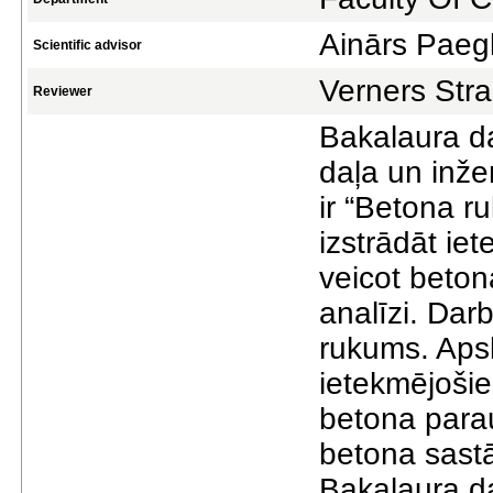
Ainārs Paegl
Scientific advisor
Verners Strau
Reviewer
Bakalaura da
daļa un inže
ir “Betona r
izstrādāt i
veicot beton
analīzi. Dar
rukums. Apsk
ietekmējošie 
betona parau
betona sast
Bakalaura dar