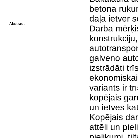
betona ruku
daļa ietver s
Abstract
Darba mērķis
konstrukciju
autotranspor
galveno auto
izstrādāti trī
ekonomiskais
variants ir tr
kopējais ga
un ietves ka
Kopējais dar
attēli un pie
pielikumi, ti