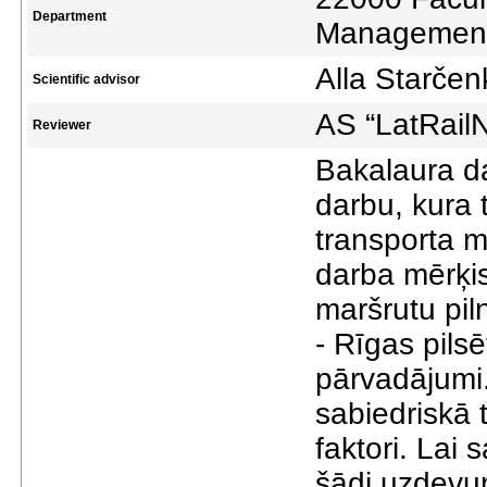
Department
Managemen
Alla Starčen
Scientific advisor
AS “LatRail
Reviewer
Bakalaura da
darbu, kura 
transporta m
darba mērķis
maršrutu pil
- Rīgas pils
pārvadājumi.
sabiedriskā 
faktori. Lai 
šādi uzdevu