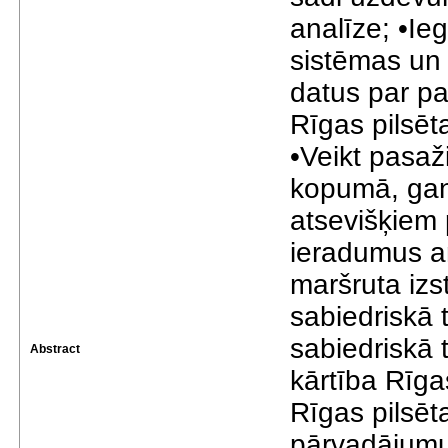
analīze; •Ie
sistēmas un
datus par p
Rīgas pilsēt
•Veikt pasaž
kopumā, gan
atsevišķiem
ieradumus an
maršruta izs
sabiedriskā 
sabiedriskā
Abstract
kārtība Rīga
Rīgas pilsēt
pārvadājumu