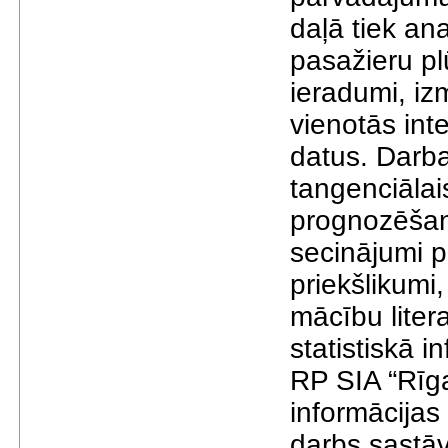
daļā tiek an
pasažieru p
ieradumi, iz
vienotās int
datus. Darba
tangenciālai
prognozēšana
secinājumi p
priekšlikumi
mācību litera
statistiskā i
RP SIA “Rīg
informācijas
darbs sastāv