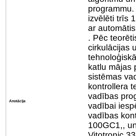
programmu. D
izvēlēti trīs
ar automātis
. Pēc teorēti
cirkulācijas 
tehnoloģiskā
katlu mājas 
sistēmas va
kontrollera 
vadības pro
Anotācija
vadībai iesp
vadības kont
100GC1,, un 
Vitotronic 33