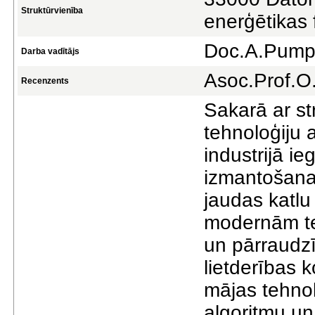
Struktūrvienība
enerģētikas 
Doc.A.Pump
Darba vadītājs
Asoc.Prof.O
Recenzents
Sakarā ar st
tehnoloģiju 
industrijā i
izmantošana
jaudas katlu
modernām teh
un pārraudzī
lietderības k
mājas tehno
algoritmu u