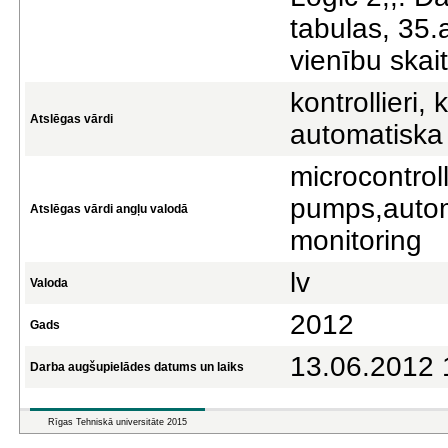
tabulas, 35.a
vienību skai
kontrollieri,
Atslēgas vārdi
automatiska 
microcontroll
pumps,automa
Atslēgas vārdi angļu valodā
monitoring
lv
Valoda
2012
Gads
13.06.2012 
Darba augšupielādes datums un laiks
Rīgas Tehniskā universitāte 2015