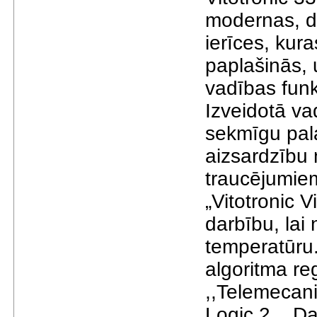
modernas, d
ierīces, kura
paplašinās, 
vadības funk
Izveidotā va
sekmīgu pala
aizsardzību
traucējumiem
„Vitotronic 
darbību, lai
temperatūru.
algoritma re
,,Telemecaniq
Logic 2,,. Da