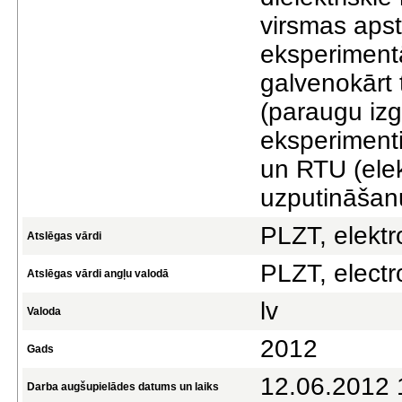
virsmas aps
eksperimentā
galvenokārt t
(paraugu iz
eksperimenti
un RTU (ele
uzputināšan
PLZT, elektr
Atslēgas vārdi
PLZT, electr
Atslēgas vārdi angļu valodā
lv
Valoda
2012
Gads
12.06.2012 
Darba augšupielādes datums un laiks