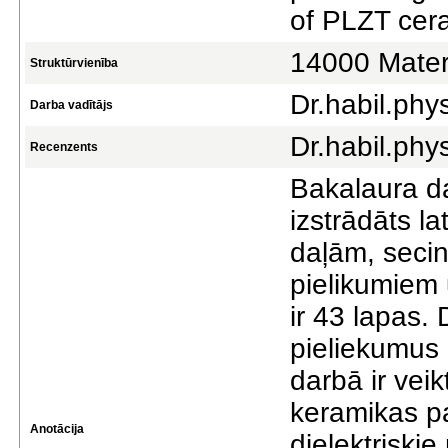
of PLZT cer
14000 Materi
Struktūrvienība
Dr.habil.phy
Darba vadītājs
Dr.habil.phys
Recenzents
Bakalaura da
izstrādāts l
daļām, secin
pielikumiem
ir 43 lapas. 
pieliekumus 
darbā ir vei
keramikas pa
Anotācija
dielektriski