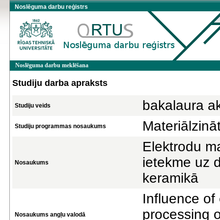
Noslēguma darbu reģistrs
Noslēguma darbu meklēšana
Studiju darba apraksts
bakalaura a
Studiju veids
Materiālzinā
Studiju programmas nosaukums
Elektrodu m
ietekme uz 
Nosaukums
keramikā
Influence of
processing o
Nosaukums angļu valodā