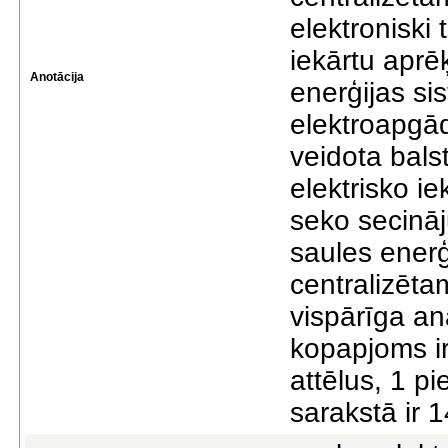
elektroniski
iekārtu aprēķ
Anotācija
enerģijas si
elektroapgād
veidota bals
elektrisko ie
seko secināju
saules ener
centralizēt
vispārīga an
kopapjoms ir
attēlus, 1 p
sarakstā ir 1