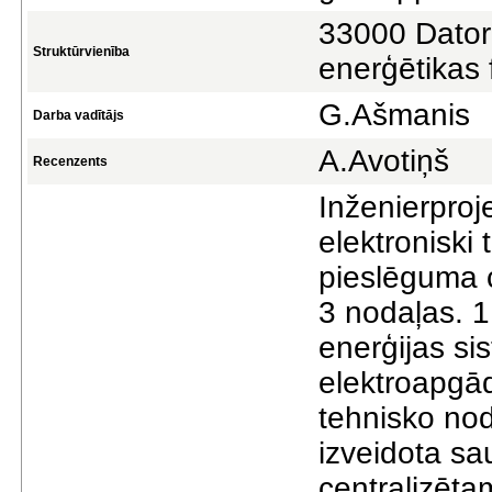
33000 Datorz
Struktūrvienība
enerģētikas 
G.Ašmanis
Darba vadītājs
A.Avotiņš
Recenzents
Inženierproj
elektroniski
pieslēguma c
3 nodaļas. 1.
enerģijas si
elektroapgād
tehnisko nod
izveidota sa
centralizēta