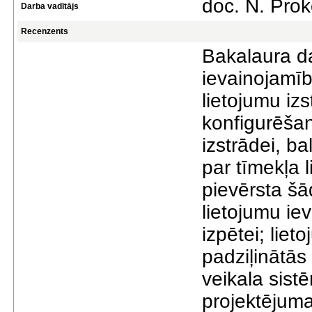
doc. N. Prok
Darba vadītājs
Recenzents
Bakalaura dar
ievainojamīb
lietojumu iz
konfigurēšan
izstrādei, b
par tīmekļa 
pievērsta šā
lietojumu ie
izpētei; lie
padziļinātās
veikala sis
projektējuma 