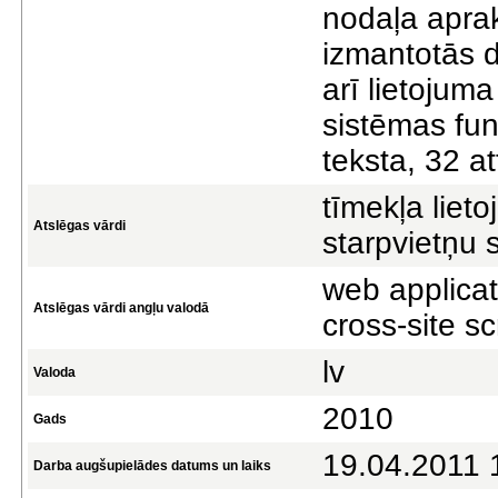
nodaļa aprak
izmantotās d
arī lietojum
sistēmas fun
teksta, 32 at
tīmekļa lieto
Atslēgas vārdi
starpvietņu 
web applicati
Atslēgas vārdi angļu valodā
cross-site sc
lv
Valoda
2010
Gads
19.04.2011 
Darba augšupielādes datums un laiks