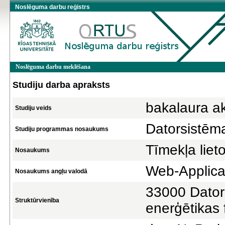
Noslēguma darbu reģistrs
Noslēguma darbu meklēšana
Studiju darba apraksts
bakalaura a
Studiju veids
Datorsistēm
Studiju programmas nosaukums
Tīmekļa liet
Nosaukums
Web-Applica
Nosaukums angļu valodā
33000 Datorz
Struktūrvienība
enerģētikas 