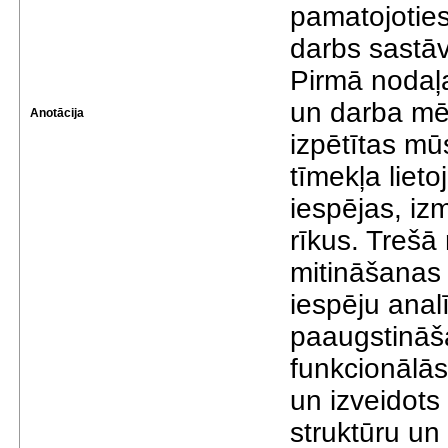
pamatojoties
darbs sastā
Pirmā nodaļa
un darba mē
Anotācija
izpētītas mū
tīmekļa liet
iespējas, iz
rīkus. Trešā
mitināšanas 
iespēju anal
paaugstināša
funkcionālās
un izveidots
struktūru un