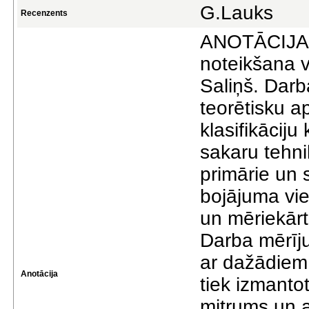
G.Lauks
Recenzents
ANOTĀCIJA 
noteikšana v
Saliņš. Darb
teorētisku a
klasifikāciju
sakaru tehnik
primārie un 
bojājuma vi
un mēriekārt
Darba mērīju
ar dažādiem 
Anotācija
tiek izmanto
mitrums un a