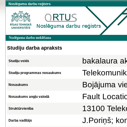
Noslēguma darbu reģistrs
Noslēguma darbu meklēšana
Studiju darba apraksts
bakalaura a
Studiju veids
Telekomunik
Studiju programmas nosaukums
Bojājuma vie
Nosaukums
Fault Locati
Nosaukums angļu valodā
13100 Teleko
Struktūrvienība
J.Poriņš; ko
Darba vadītājs