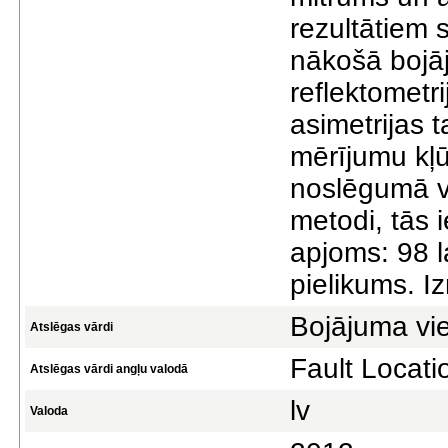
rezultātiem 
nākošā bojā
reflektometr
asimetrijas t
mērījumu kļū
noslēgumā ve
metodi, tās
apjoms: 98 l
pielikums. Iz
Bojājuma vie
Atslēgas vārdi
Fault Locati
Atslēgas vārdi angļu valodā
lv
Valoda