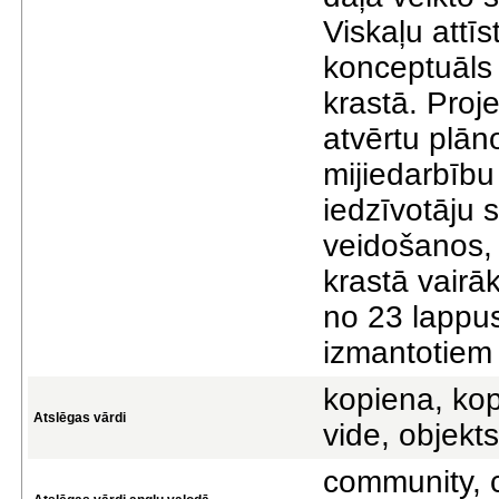
Viskaļu attīs
konceptuāls 
krastā. Proj
atvērtu plān
mijiedarbību
iedzīvotāju 
veidošanos, 
krastā vair
no 23 lappus
izmantotiem 
kopiena, kop
Atslēgas vārdi
vide, objekts
community, c