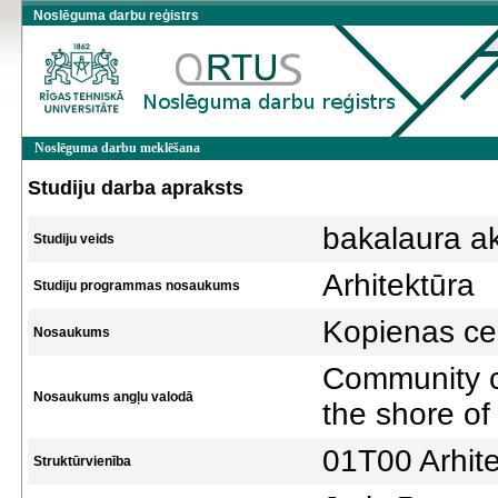
Noslēguma darbu reģistrs
Noslēguma darbu meklēšana
Studiju darba apraksts
bakalaura a
Studiju veids
Arhitektūra
Studiju programmas nosaukums
Kopienas cen
Nosaukums
Community c
Nosaukums angļu valodā
the shore of
01T00 Arhite
Struktūrvienība