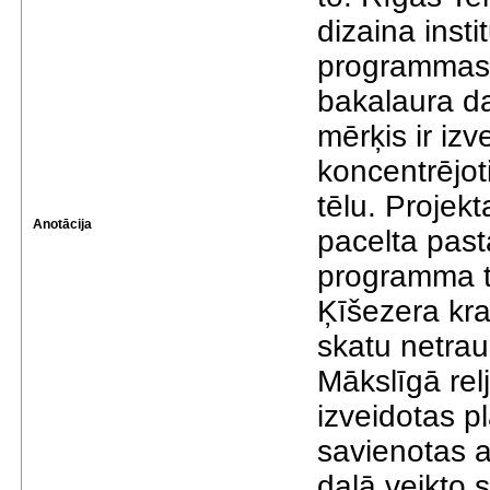
dizaina inst
programmas 
bakalaura da
mērķis ir izv
koncentrējot
tēlu. Projek
Anotācija
pacelta past
programma ti
Ķīšezera kras
skatu netrau
Mākslīgā relj
izveidotas 
savienotas a
daļā veikto s