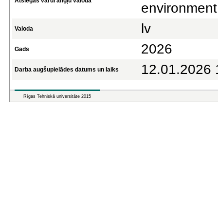
Atslēgas vārdi angļu valodā
environment,
lv
Valoda
2026
Gads
12.01.2026 
Darba augšupielādes datums un laiks
Rīgas Tehniskā universitāte 2015