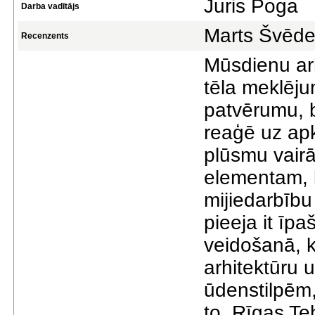
Juris Poga
Darba vadītājs
Marts Švēd
Recenzents
Mūsdienu arh
tēla meklējum
patvērumu, b
reaģē uz apk
plūsmu vairā
elementam, 
mijiedarbību 
pieeja it īp
veidošanā, k
arhitektūru 
ūdenstilpēm,
to. Rīgas Te