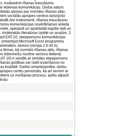
is: noskaidrot rīšanas traucējumu
ar ikdienas komunikāciju. Darba saturs:
rētiskās atziņas par normālu rīšanas aktu,
reizēm sociālās aprūpes centros dzīvojošo
kstīti divi instrumenti: rīšanas traucējumu
ersonu komunikācijas novērtēšanas anketa
nieki, apkopoti un apstrādāti iegūtie dati un
 zinātniskās literatūras izpēte un analīze. 2.
ojot EAT-10, starppersonu komunikācijas
e, izmantojot Microsoft Excel programmu
rammatūru Jamovi (versija 2.6.44.0),
as tēmas, kā normāls rīšanas akts, rīšanas
tru ēdienreižu nozīme senioru ikdienā.
EAT 10) ir saistīts ar zemāku starppersonu
šanas grūtības var radīt izvairīšanos no
jas kvalitāti. Darba izmantojamība: darbu
prūpes centru personāls, kā arī seniori ar
etekmi uz norīšanas procesu, spētu atpazīt
āciju.