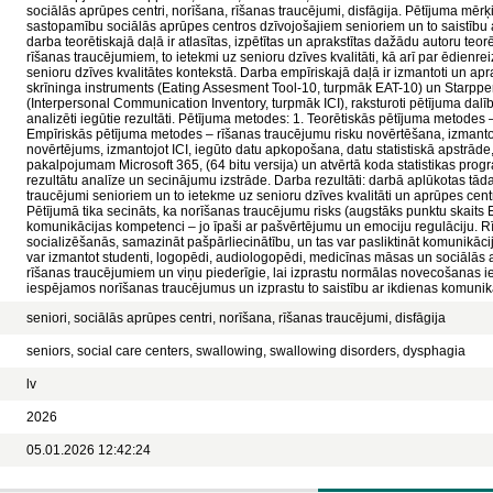
sociālās aprūpes centri, norīšana, rīšanas traucējumi, disfāgija. Pētījuma mērķ
sastopamību sociālās aprūpes centros dzīvojošajiem senioriem un to saistību 
darba teorētiskajā daļā ir atlasītas, izpētītas un aprakstītas dažādu autoru teo
rīšanas traucējumiem, to ietekmi uz senioru dzīves kvalitāti, kā arī par ēdien
senioru dzīves kvalitātes kontekstā. Darba empīriskajā daļā ir izmantoti un apra
skrīninga instruments (Eating Assesment Tool-10, turpmāk EAT-10) un Starpp
(Interpersonal Communication Inventory, turpmāk ICI), raksturoti pētījuma dalīb
analizēti iegūtie rezultāti. Pētījuma metodes: 1. Teorētiskās pētījuma metodes –
Empīriskās pētījuma metodes – rīšanas traucējumu risku novērtēšana, izmant
novērtējums, izmantojot ICI, iegūto datu apkopošana, datu statistiskā apstrād
pakalpojumam Microsoft 365, (64 bitu versija) un atvērtā koda statistikas prog
rezultātu analīze un secinājumu izstrāde. Darba rezultāti: darbā aplūkotas tād
traucējumi senioriem un to ietekme uz senioru dzīves kvalitāti un aprūpes cen
Pētījumā tika secināts, ka norīšanas traucējumu risks (augstāks punktu skaits 
komunikācijas kompetenci – jo īpaši ar pašvērtējumu un emociju regulāciju. Rī
socializēšanās, samazināt pašpārliecinātību, un tas var pasliktināt komunikāci
var izmantot studenti, logopēdi, audiologopēdi, medicīnas māsas un sociālās a
rīšanas traucējumiem un viņu piederīgie, lai izprastu normālas novecošanas i
iespējamos norīšanas traucējumus un izprastu to saistību ar ikdienas komunik
seniori, sociālās aprūpes centri, norīšana, rīšanas traucējumi, disfāgija
seniors, social care centers, swallowing, swallowing disorders, dysphagia
lv
2026
05.01.2026 12:42:24