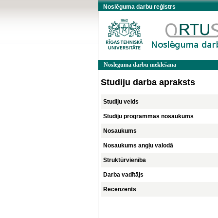
Noslēguma darbu reģistrs
Noslēguma darbu meklēšana
Studiju darba apraksts
Studiju veids
Studiju programmas nosaukums
Nosaukums
Nosaukums angļu valodā
Struktūrvienība
Darba vadītājs
Recenzents