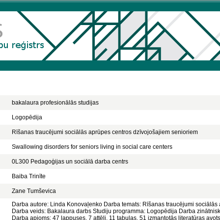
bakalaura profesionālās studijas
Logopēdija
Rīšanas traucējumi sociālās aprūpes centros dzīvojošajiem senioriem
Swallowing disorders for seniors living in social care centers
0L300 Pedagoģijas un sociālā darba centrs
Baiba Trinīte
Zane Tumševica
Darba autore: Linda Konovaļenko Darba temats: Rīšanas traucējumi sociālās 
Darba veids: Bakalaura darbs Studiju programma: Logopēdija Darba zinātniskā 
Darba apjoms: 47 lappuses, 7 attēli, 11 tabulas, 51 izmantotās literatūras avots 