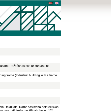
arkasam (Ražošanas ēka ar karkasu no
ilding frame (Industrial building with a frame
ību fakultātē. Darbs sastāv no pētnieciskās
spuses, tajā iekļautas 69 tabulas un 124