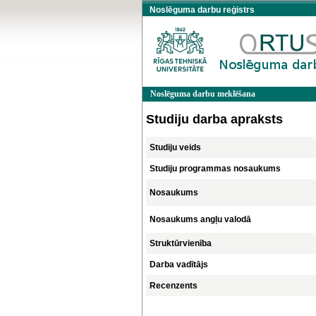
Noslēguma darbu reģistrs
Noslēguma darbu meklēšana
Studiju darba apraksts
Studiju veids
Studiju programmas nosaukums
Nosaukums
Nosaukums angļu valodā
Struktūrvienība
Darba vadītājs
Recenzents