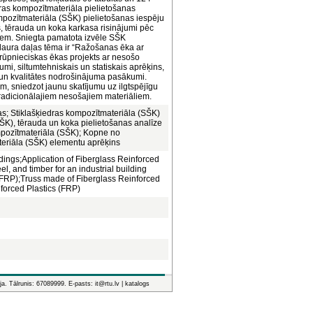
edras kompozītmateriāla pielietošanas
mpozītmateriāla (SŠK) pielietošanas iespēju
s, tērauda un koka karkasa risinājumi pēc
iem. Sniegta pamatota izvēle SŠK
laura daļas tēma ir “Ražošanas ēka ar
 rūpnieciskas ēkas projekts ar nesošo
umi, siltumtehniskais un statiskais aprēķins,
un kvalitātes nodrošinājuma pasākumi.
iem, sniedzot jaunu skatījumu uz ilgtspējīgu
 tradicionālajiem nesošajiem materiāliem.
as; Stiklašķiedras kompozītmateriāla (SŠK)
ŠK), tērauda un koka pielietošanas analīze
mpozītmateriāla (SŠK); Kopne no
teriāla (SŠK) elementu aprēķins
ldings;Application of Fiberglass Reinforced
el, and timber for an industrial building
 (FRP);Truss made of Fiberglass Reinforced
nforced Plastics (FRP)
ja. Tālrunis: 67089999. E-pasts: it@rtu.lv |
katalogs