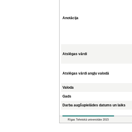
Anotācija
Atslēgas vārdi
Atslēgas vārdi angļu valodā
Valoda
Gads
Darba augšupielādes datums un laiks
Rīgas Tehniskā universitāte 2015