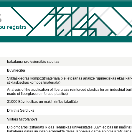
bakalaura profesionālās studijas
Būvniecība
Stiklašķiedras kompozītmateriāla pielietošanas analīze rūpnieciskas ēkas k
stiklašķiedras kompozītmateriāla)
Analysis of the application of fiberglass reinforced plastics for an industrial bu
made of fiberglass reinforced plastics)
31000 Būvniecības un mašīnzinību fakultāte
Dmitrijs Serdjuks
Viktors Mitrofanovs
Diplomdarbs izstrādāts Rīgas Tehniskās universitātes Būvniecības un mašīnzin
bakalaura daļas un inženierprojekta daļas. Kopējais darba apjoms ir 240 lapa