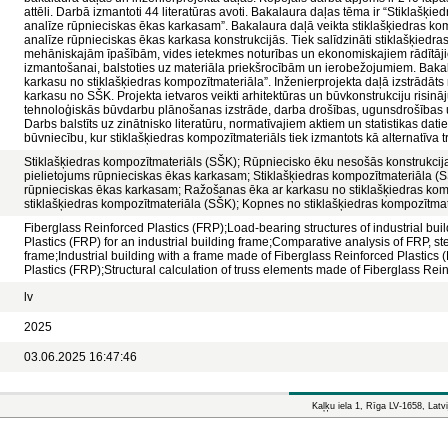
attēli. Darbā izmantoti 44 literatūras avoti. Bakalaura daļas tēma ir “Stiklašķi
analīze rūpnieciskas ēkas karkasam”. Bakalaura daļā veikta stiklašķiedras ko
analīze rūpnieciskas ēkas karkasa konstrukcijās. Tiek salīdzināti stiklašķiedra
mehāniskajām īpašībām, vides ietekmes noturības un ekonomiskajiem rādītāj
izmantošanai, balstoties uz materiāla priekšrocībām un ierobežojumiem. Baka
karkasu no stiklašķiedras kompozītmateriāla”. Inženierprojekta daļā izstrādāts
karkasu no SŠK. Projekta ietvaros veikti arhitektūras un būvkonstrukciju risināj
tehnoloģiskās būvdarbu plānošanas izstrāde, darba drošības, ugunsdrošības 
Darbs balstīts uz zinātnisko literatūru, normatīvajiem aktiem un statistikas dat
būvniecību, kur stiklašķiedras kompozītmateriāls tiek izmantots kā alternatīva
Stiklašķiedras kompozītmateriāls (SŠK); Rūpniecisko ēku nesošās konstrukcij
pielietojums rūpnieciskas ēkas karkasam; Stiklašķiedras kompozītmateriāla (S
rūpnieciskas ēkas karkasam; Ražošanas ēka ar karkasu no stiklašķiedras ko
stiklašķiedras kompozītmateriāla (SŠK); Kopnes no stiklašķiedras kompozītma
Fiberglass Reinforced Plastics (FRP);Load-bearing structures of industrial bui
Plastics (FRP) for an industrial building frame;Comparative analysis of FRP, ste
frame;Industrial building with a frame made of Fiberglass Reinforced Plastics
Plastics (FRP);Structural calculation of truss elements made of Fiberglass Rei
lv
2025
03.06.2025 16:47:46
Kaļķu iela 1, Rīga LV-1658, Latvi