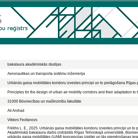
bakalaura akadēmiskās studijas
Aeronautikas un transporta sistēmu inženierija
Urbānās gaisa mobilitātes koridoru izveides principi un to pielāgošana Rīgas pi
Principles for the design of urban air mobility corridors and their adaptation to 
31000 Būvniecības un mašīnzinību fakultāte
Ali Arshad
Viktors Feofanovs
Frēlihs L. E., 2025. Urbānās gaisa mobilitātes koridoru izveides principi un to 
Akadēmiskā bakalaura darbs izstrādāts Rīgas Tehniskajā universitātē, Būvniecī
urbānās gaisa mobilitātes (UAM) koncepcijas izpētei un tās piemērošanas iespē