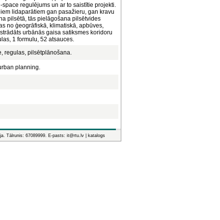
pace regulējums un ar to saistītie projekti.
jiem lidaparātiem gan pasažieru, gan kravu
a pilsētā, tās pielāgošana pilsētvides
ības no ģeogrāfiskā, klimatiskā, apbūves,
trādāts urbānās gaisa satiksmes koridoru
ulas, 1 formulu, 52 atsauces.
e, regulas, pilsētplānošana.
 urban planning.
ja. Tālrunis: 67089999. E-pasts: it@rtu.lv |
katalogs