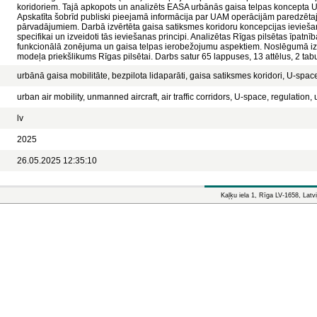
koridoriem. Tajā apkopots un analizēts EASA urbānās gaisa telpas koncepta U-s
Apskatīta šobrīd publiski pieejamā informācija par UAM operācijām paredzēta
pārvadājumiem. Darbā izvērtēta gaisa satiksmes koridoru koncepcijas ieviešan
specifikai un izveidoti tās ieviešanas principi. Analizētas Rīgas pilsētas īpatn
funkcionālā zonējuma un gaisa telpas ierobežojumu aspektiem. Noslēgumā izs
modeļa priekšlikums Rīgas pilsētai. Darbs satur 65 lappuses, 13 attēlus, 2 tab
urbānā gaisa mobilitāte, bezpilota lidaparāti, gaisa satiksmes koridori, U-spac
urban air mobility, unmanned aircraft, air traffic corridors, U-space, regulation,
lv
2025
26.05.2025 12:35:10
Kaļķu iela 1, Rīga LV-1658, Latvi