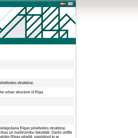
lsētvides struktūrai.
the urban structure of Riga.
pielāgošana Rīgas pilsētvides struktūrai.
bas un mašīnzinību fakultātē. Darbs veltīts
jām Rīgas pilsētā, papildinot to ar