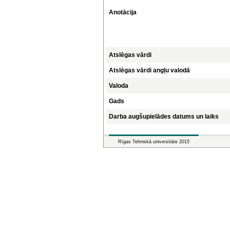
Anotācija
Atslēgas vārdi
Atslēgas vārdi angļu valodā
Valoda
Gads
Darba augšupielādes datums un laiks
Rīgas Tehniskā universitāte 2015