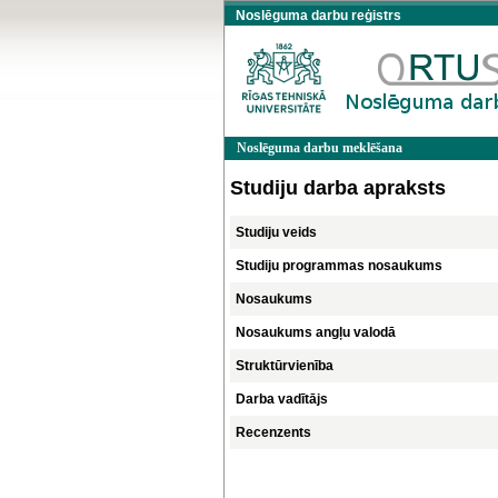
Noslēguma darbu reģistrs
Noslēguma darbu meklēšana
Studiju darba apraksts
Studiju veids
Studiju programmas nosaukums
Nosaukums
Nosaukums angļu valodā
Struktūrvienība
Darba vadītājs
Recenzents