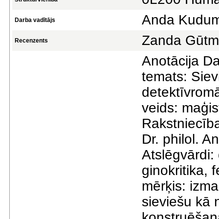
Anda Kudu
Darba vadītājs
Zanda Gūt
Recenzents
Anotācija Da
temats: Siev
detektīvromā
veids: maģi
Rakstniecība
Dr. philol. 
Atslēgvārdi:
ginokritika, 
mērķis: izma
sieviešu kā 
konstruēšana