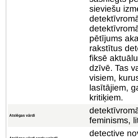
sieviešu izm
detektīvromā
detektīvromā
pētījums aka
rakstītus de
fiksē aktuāl
dzīvē. Tas v
visiem, kurus
lasītājiem, g
kritiķiem.
detektīvromān
Atslēgas vārdi
feminisms, li
detective nov