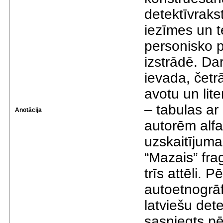
detektīvraks
iezīmes un 
personisko 
izstrādē. Da
ievada, četr
avotu un lit
– tabulas ar 
Anotācija
autorēm alf
uzskaitījum
“Mazais” fra
trīs attēli. 
autoetnogrāf
latviešu det
sasniegts pē