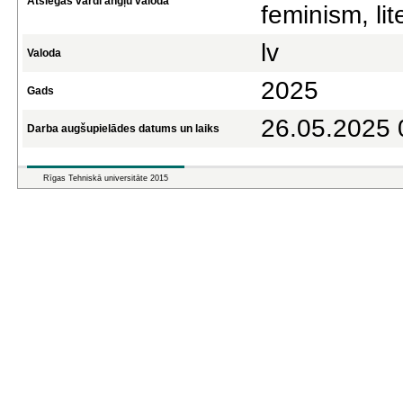
Atslēgas vārdi angļu valodā
feminism, lit
lv
Valoda
2025
Gads
26.05.2025 
Darba augšupielādes datums un laiks
Rīgas Tehniskā universitāte 2015