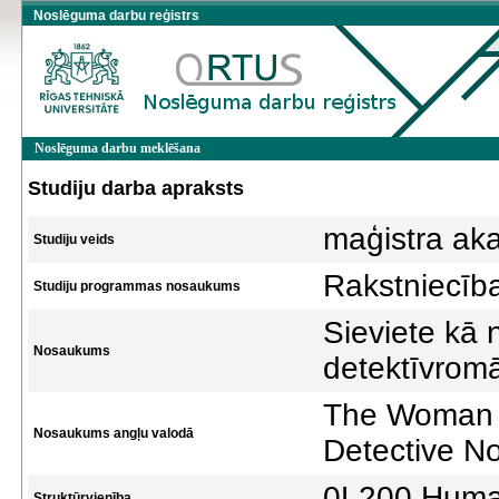
Noslēguma darbu reģistrs
Noslēguma darbu meklēšana
Studiju darba apraksts
maģistra ak
Studiju veids
Rakstniecība
Studiju programmas nosaukums
Sieviete kā 
Nosaukums
detektīvromā
The Woman a
Nosaukums angļu valodā
Detective No
0L200 Human
Struktūrvienība