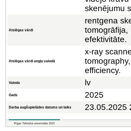
skenējumu s
rentgena ske
tomogrāfija,
Atslēgas vārdi
efektivitāte.
x-ray scann
tomography,
Atslēgas vārdi angļu valodā
efficiency.
lv
Valoda
2025
Gads
23.05.2025 
Darba augšupielādes datums un laiks
Rīgas Tehniskā universitāte 2015