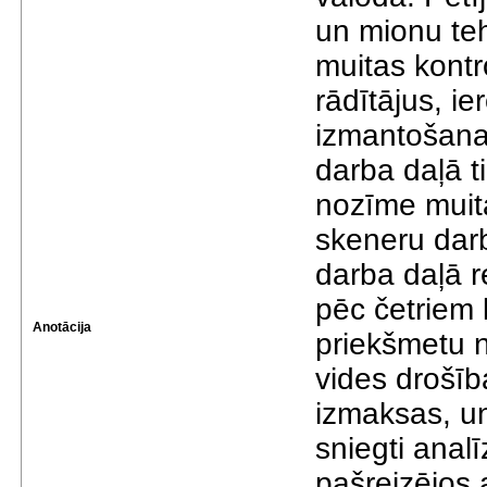
un mionu te
muitas kontro
rādītājus, i
izmantošanas
darba daļā t
nozīme muit
skeneru darb
darba daļā r
pēc četriem k
Anotācija
priekšmetu n
vides drošīb
izmaksas, un
sniegti analī
pašreizējos 