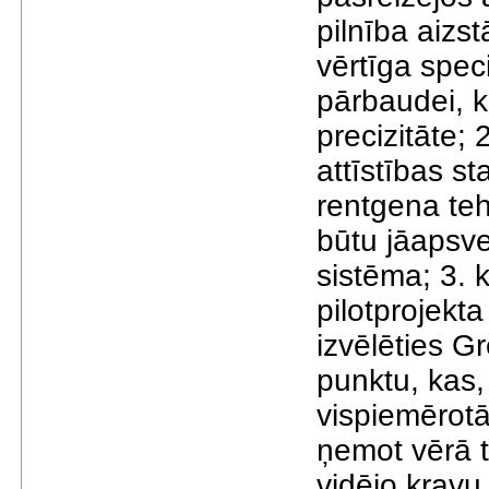
pilnība aizst
vērtīga spec
pārbaudei, 
precizitāte; 
attīstības st
rentgena teh
būtu jāapsve
sistēma; 3. k
pilotprojekt
izvēlēties 
punktu, kas,
vispiemērotā
ņemot vērā t
vidējo kravu 