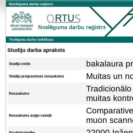
Noslēguma darbu reģistrs
Noslēguma darbu meklēšana
Studiju darba apraksts
bakalaura pr
Studiju veids
Muitas un n
Studiju programmas nosaukums
Tradicionāl
Nosaukums
muitas kontr
Comparative 
Nosaukums angļu valodā
muon scanne
22000 Inžen
Struktūrvienība