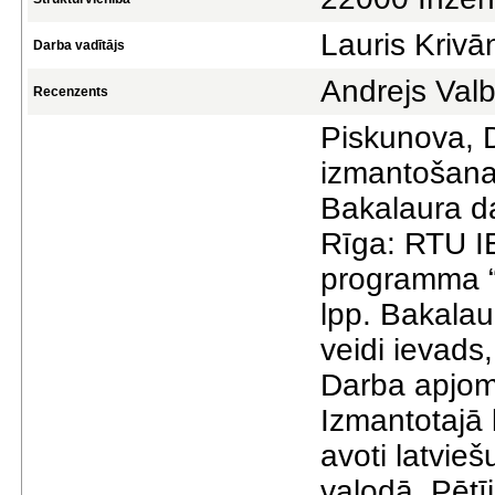
Lauris Krivā
Darba vadītājs
Andrejs Val
Recenzents
Piskunova, 
izmantošanas
Bakalaura da
Rīga: RTU IE
programma “
lpp. Bakalau
veidi ievads
Darba apjoms 
Izmantotajā l
avoti latvieš
valodā. Pētī