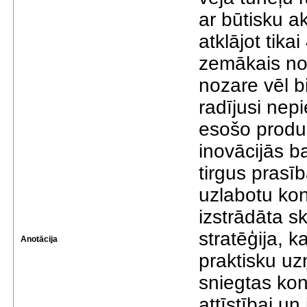
ar būtisku a
atklājot tika
zemākais noz
nozare vēl b
radījusi ne
esošo produk
inovācijās b
tirgus pras
uzlabotu kon
izstrādāta s
stratēģija, k
Anotācija
praktisku uz
sniegtas ko
attīstībai u