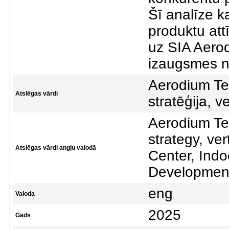
Šī analīze k
produktu attī
uz SIA Aerod
izaugsmes n
Aerodium Tec
Atslēgas vārdi
stratēģija, ve
Aerodium Te
strategy, ve
Atslēgas vārdi angļu valodā
Center, Indo
Developmen
eng
Valoda
2025
Gads