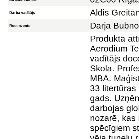
Aldis Greitā
Darba vadītājs
Darja Bubn
Recenzents
Produkta attī
Aerodium Te
vadītājs doc
Skola. Prof
MBA. Maģistr
33 litertūras
gads. Uzņēm
darbojas glo
nozarē, kas i
spēcīgiem st
vēja tuneļu