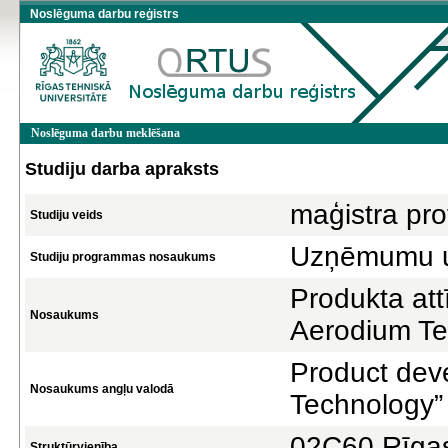
Noslēguma darbu reģistrs
Noslēguma darbu meklēšana
Studiju darba apraksts
maģistra pro
Studiju veids
Uzņēmumu un
Studiju programmas nosaukums
Produkta attī
Nosaukums
Aerodium Te
Product dev
Nosaukums angļu valodā
Technology”
02C60 Rīgas
Struktūrvienība