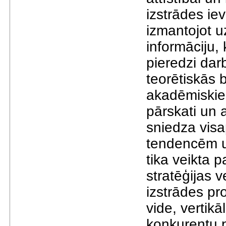
izstrādes iev
izmantojot 
informāciju, 
pieredzi da
teorētiskās 
akadēmiskie a
pārskati un 
sniedza vis
tendencēm u
tika veikta 
stratēģijas 
izstrādes pr
vide, vertikā
konkurentu p