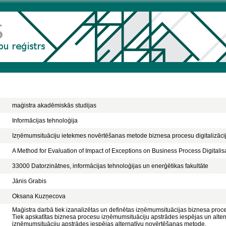
maģistra akadēmiskās studijas
Informācijas tehnoloģija
Izņēmumsituāciju ietekmes novērtēšanas metode biznesa procesu digitalizācij
A Method for Evaluation of Impact of Exceptions on Business Process Digitalis
33000 Datorzinātnes, informācijas tehnoloģijas un enerģētikas fakultāte
Jānis Grabis
Oksana Kuzņecova
Maģistra darbā tiek izanalizētas un definētas izņēmumsituācijas biznesa proceso
Tiek apskatītas biznesa procesu izņēmumsituāciju apstrādes iespējas un alter
izņēmumsituāciju apstrādes iespējas alternatīvu novērtēšanas metode.