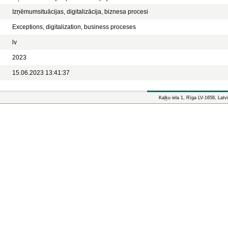
Izņēmumsituācijas, digitalizācija, biznesa procesi
Exceptions, digitalization, business proceses
lv
2023
15.06.2023 13:41:37
Kaļķu iela 1, Rīga LV-1658, Latvi