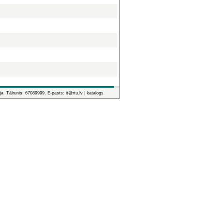
ja. Tālrunis: 67089999. E-pasts: it@rtu.lv |
katalogs