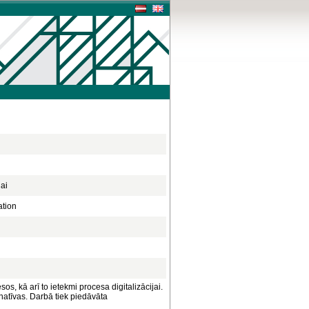
ai
ation
s, kā arī to ietekmi procesa digitalizācijai.
natīvas. Darbā tiek piedāvāta