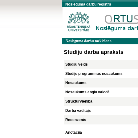
Noslēguma darbu reģistrs
Noslēguma darbu meklēšana
Studiju darba apraksts
Studiju veids
Studiju programmas nosaukums
Nosaukums
Nosaukums angļu valodā
Struktūrvienība
Darba vadītājs
Recenzents
Anotācija