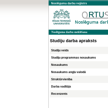
Noslēguma darbu reģistrs
Noslēguma darbu meklēšana
Studiju darba apraksts
Studiju veids
Studiju programmas nosaukums
Nosaukums
Nosaukums angļu valodā
Struktūrvienība
Darba vadītājs
Recenzents