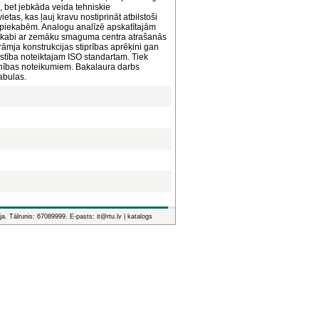
 bet jebkāda veida tehniskie
etas, kas ļauj kravu nostiprināt atbilstoši
 piekabēm. Analogu analīzē apskatītajām
iekabi ar zemāku smaguma centra atrašanās
i rāmja konstrukcijas stiprības aprēķini gan
ilstība noteiktajam ISO standartam. Tiek
enības noteikumiem. Bakalaura darbs
tabulas.
ja. Tālrunis: 67089999. E-pasts: it@rtu.lv |
katalogs