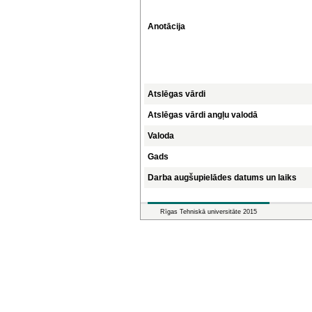
Anotācija
Atslēgas vārdi
Atslēgas vārdi angļu valodā
Valoda
Gads
Darba augšupielādes datums un laiks
Rīgas Tehniskā universitāte 2015