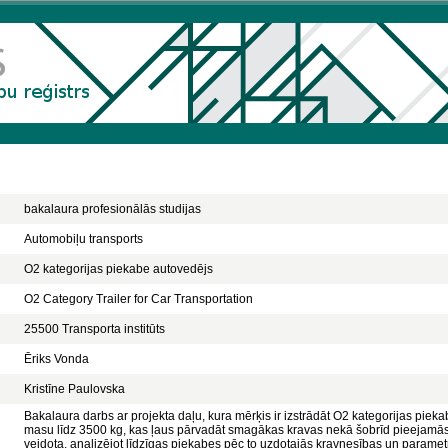
bakalaura profesionālās studijas
Automobiļu transports
O2 kategorijas piekabe autovedējs
O2 Category Trailer for Car Transportation
25500 Transporta institūts
Ēriks Vonda
Kristīne Paulovska
Bakalaura darbs ar projekta daļu, kura mērķis ir izstrādāt O2 kategorijas pie
masu līdz 3500 kg, kas ļaus pārvadāt smagākas kravas nekā šobrīd pieejamās t
veidota, analizējot līdzīgas piekabes pēc to uzdotajās kravnesības un parametri