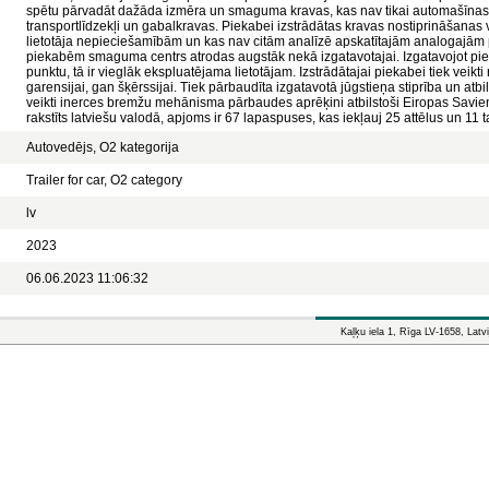
spētu pārvadāt dažāda izmēra un smaguma kravas, kas nav tikai automašīnas,
transportlīdzekļi un gabalkravas. Piekabei izstrādātas kravas nostiprināšanas vi
lietotāja nepieciešamībām un kas nav citām analīzē apskatītajām analogajām
piekabēm smaguma centrs atrodas augstāk nekā izgatavotajai. Izgatavojot p
punktu, tā ir vieglāk ekspluatējama lietotājam. Izstrādātajai piekabei tiek veikt
garensijai, gan šķērssijai. Tiek pārbaudīta izgatavotā jūgstieņa stiprība un atb
veikti inerces bremžu mehānisma pārbaudes aprēķini atbilstoši Eiropas Savi
rakstīts latviešu valodā, apjoms ir 67 lapaspuses, kas iekļauj 25 attēlus un 11 
Autovedējs, O2 kategorija
Trailer for car, O2 category
lv
2023
06.06.2023 11:06:32
Kaļķu iela 1, Rīga LV-1658, Latvi