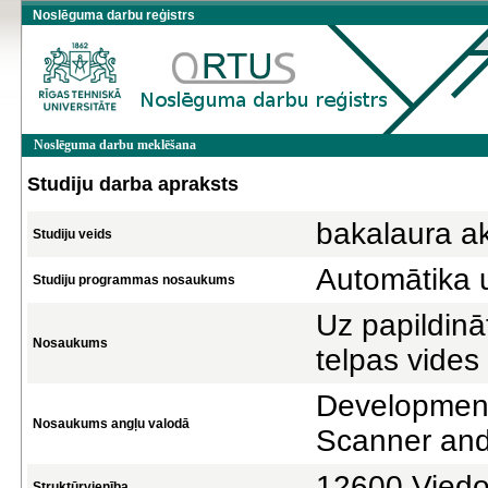
Noslēguma darbu reģistrs
Noslēguma darbu meklēšana
Studiju darba apraksts
bakalaura a
Studiju veids
Automātika 
Studiju programmas nosaukums
Uz papildināt
Nosaukums
telpas vides
Development
Nosaukums angļu valodā
Scanner and 
12600 Viedo 
Struktūrvienība