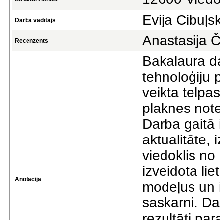
Evija Cibuļs
Darba vadītājs
Anastasija Č
Recenzents
Bakalaura da
tehnoloģiju p
veikta telpa
plaknes note
Darba gaitā i
aktualitāte, 
viedoklis no 
izveidota lie
Anotācija
modeļus un i
saskarni. Dar
rezultāti par