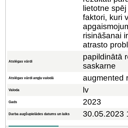
lietotne spē
faktori, kuri
apgaismojum
risināšanai i
atrasto prob
papildinātā r
Atslēgas vārdi
saskarne
augmented re
Atslēgas vārdi angļu valodā
lv
Valoda
2023
Gads
30.05.2023 
Darba augšupielādes datums un laiks