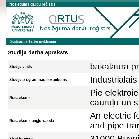
Noslēguma darbu reģistrs
Noslēguma darbu meklēšana
Studiju darba apraksts
bakalaura pr
Studiju veids
Industriālais
Studiju programmas nosaukums
Pie elektroi
Nosaukums
cauruļu un s
An electric f
Nosaukums angļu valodā
and pipe tra
31000 Būvni
Struktūrvienība