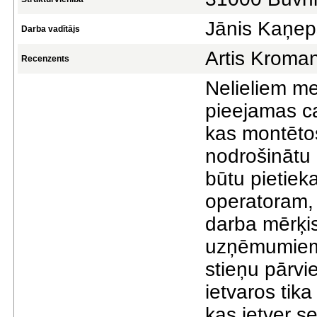
Jānis Kaņep
Darba vadītājs
Artis Kroman
Recenzents
Nelieliem m
pieejamas ca
kas montēto
nodrošinātu 
būtu pietiek
operatoram,
darba mērķis
uzņēmumiem 
stieņu pārvi
ietvaros tik
kas ietver se