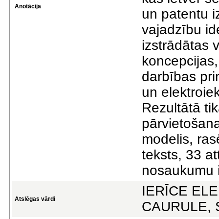
Anotācija
un patentu i
vajadzību id
izstrādātas 
koncepcijas,
darbības pri
un elektroie
Rezultātā ti
pārvietošana
modelis, ras
teksts, 33 at
nosaukumu in
IERĪCE EL
Atslēgas vārdi
CAURULE, 