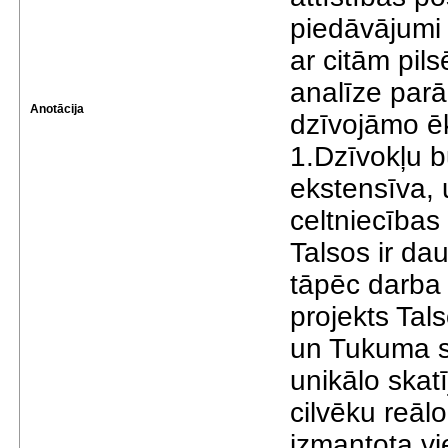
piedāvājumi u
ar citām pil
analīze parā
Anotācija
dzīvojāmo ēk
1.Dzīvokļu b
ekstensīva, 
celtniecības 
Talsos ir da
tāpēc darba 
projekts Tal
un Tukuma s
unikālo skatī
cilvēku reālo
izmantota v