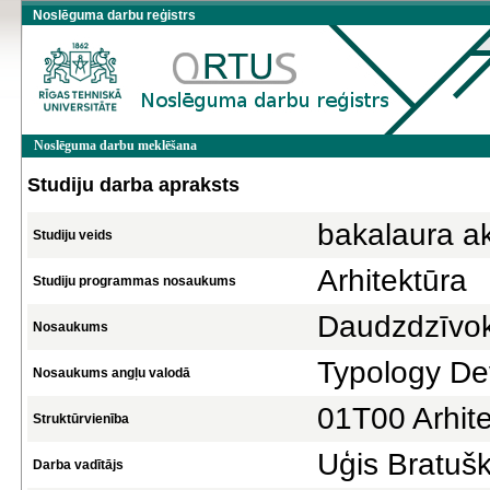
Noslēguma darbu reģistrs
Noslēguma darbu meklēšana
Studiju darba apraksts
bakalaura a
Studiju veids
Arhitektūra
Studiju programmas nosaukums
Daudzdzīvokļ
Nosaukums
Typology Dev
Nosaukums angļu valodā
01T00 Arhite
Struktūrvienība
Uģis Bratušk
Darba vadītājs