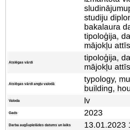
sludinājumup
studiju dipl
bakalaura da
tipoloģija, 
mājokļu attīs
tipoloģija, 
Atslēgas vārdi
mājokļu attīs
typology, mul
Atslēgas vārdi angļu valodā
building, ho
lv
Valoda
2023
Gads
13.01.2023 
Darba augšupielādes datums un laiks