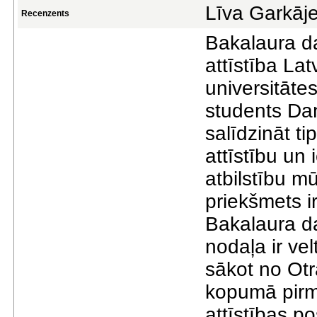
Līva Garkāj
Recenzents
Bakalaura da
attīstība Lat
universitātes
students Daņ
salīdzināt t
attīstību un 
atbilstību 
priekšmets i
Bakalaura d
nodaļa ir vel
sākot no Otr
kopumā pirm
attīstības p