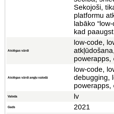
Sekojoši, ti
platformu atk
labāko “low-
kad paaugsti
low-code, l
atkļūdošana
Atslēgas vārdi
powerapps, 
low-code, l
debugging, 
Atslēgas vārdi angļu valodā
powerapps, 
lv
Valoda
2021
Gads