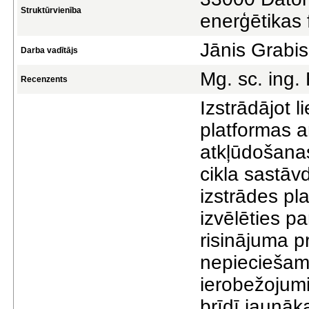
Struktūrvienība
enerģētikas 
Jānis Grabis
Darba vadītājs
Mg. sc. ing. 
Recenzents
Izstrādājot 
platformas a
atkļūdošanas
cikla sastāv
izstrādes pla
izvēlēties pa
risinājuma p
nepieciešamo
ierobežojum
brīdī jaunāk