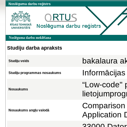
Noslēguma darbu reģistrs
Noslēguma darbu meklēšana
Studiju darba apraksts
bakalaura a
Studiju veids
Informācijas
Studiju programmas nosaukums
“Low-code" p
Nosaukums
lietojumprog
Comparison 
Nosaukums angļu valodā
Application
33000 Datorz