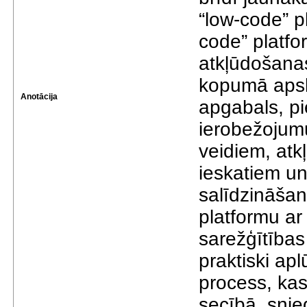
“low-code” pl
code” platfo
atkļūdošanas
kopumā apsk
Anotācija
apgabals, pi
ierobežojum
veidiem, atk
ieskatiem un
salīdzināšan
platformu ar
sarežģītība
praktiski ap
process, kas
secībā, snie