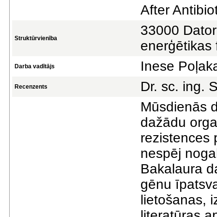
After Antibio
33000 Datorz
Struktūrvienība
enerģētikas 
Inese Poļak
Darba vadītājs
Dr. sc. ing. 
Recenzents
Mūsdienās da
dažādu orga
rezistences p
nespēj nogali
Bakalaura da
gēnu īpatsva
lietošanas, 
literatūras 