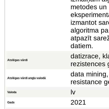
metodes un p
eksperiment
izmantot sar
algoritma pa
atpazīt sare
datiem.
datizrace, kla
Atslēgas vārdi
rezistences 
data mining, 
Atslēgas vārdi angļu valodā
resistance 
lv
Valoda
2021
Gads