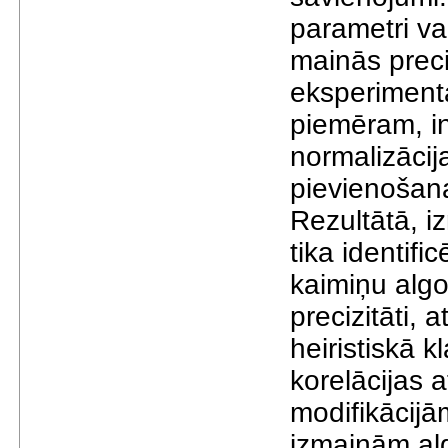
parametri va
mainās preci
eksperiment
piemēram, in
normalizāci
pievienošana
Rezultātā, iz
tika identifi
kaimiņu algo
precizitāti, 
heiristiskā k
korelācijas 
modifikācijā
izmaiņām al