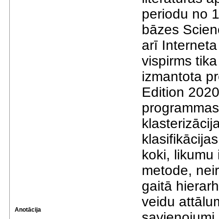
periodu no 1
bāzes Scien
arī Internet
vispirms tika
izmantota p
Edition 2020
programmas 
klasterizācij
klasifikācij
koki, likumu
metode, neiro
gaitā hierarh
veidu attālu
Anotācija
savienojumi. 