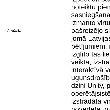
noteiktu pi
sasniegšanai
izmanto virtu
pašreizējo s
Anotācija
jomā Latvija
pētījumiem, i
izglīto tās l
veikta, izstrā
interaktīvā v
ugunsdrošību
dzini Unity, 
operētājsist
izstrādāta vi
novērtēta, p