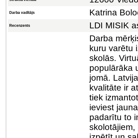
Katrina Bol
Darba vadītājs
LDI MISIK a
Recenzents
Darba mērķis 
kuru varētu 
skolās. Virtu
populārāka un
jomā. Latvij
kvalitāte ir 
tiek izmanto
ieviest jaun
padarītu to 
skolotājiem
izpētīt un sa