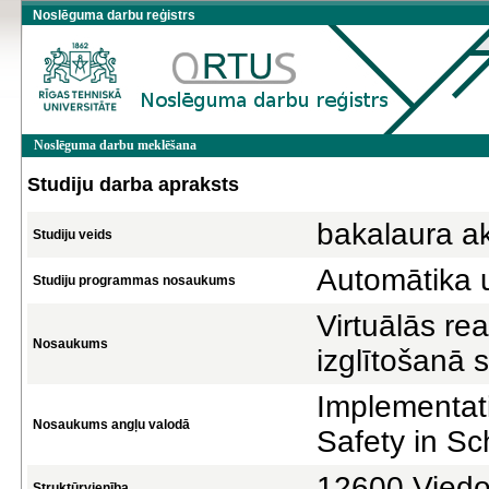
Noslēguma darbu reģistrs
Noslēguma darbu meklēšana
Studiju darba apraksts
bakalaura a
Studiju veids
Automātika 
Studiju programmas nosaukums
Virtuālās re
Nosaukums
izglītošanā 
Implementati
Nosaukums angļu valodā
Safety in Sc
12600 Viedo 
Struktūrvienība