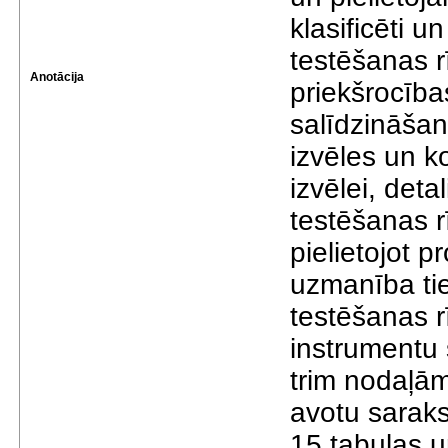
klasificēti u
testēšanas rī
Anotācija
priekšrocība
salīdzināša
izvēles un ko
izvēlei, detal
testēšanas rīk
pielietojot 
uzmanība ti
testēšanas r
instrumentu 
trim nodaļām
avotu saraks
15 tabulas u