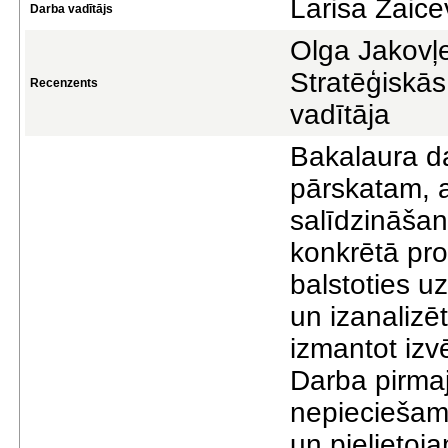
Larisa Zaice
Darba vadītājs
Olga Jakovļe
Stratēģiskā
Recenzents
vadītāja
Bakalaura dar
pārskatam, a
salīdzināšan
konkrētā pro
balstoties uz
un izanalizē
izmantot izv
Darba pirmaj
nepieciešamī
un pielietoj