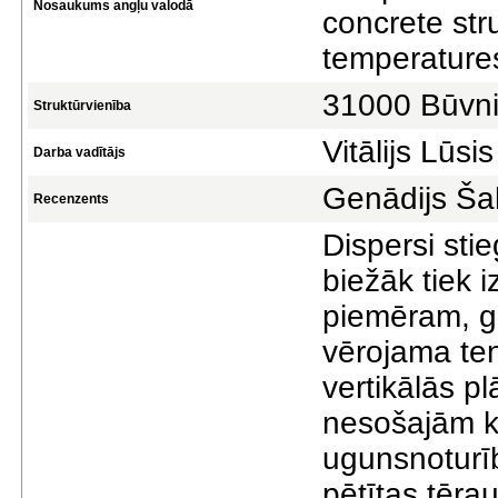
Nosaukums angļu valodā
concrete str
temperature
31000 Būvni
Struktūrvienība
Vitālijs Lūsis
Darba vadītājs
Genādijs Š
Recenzents
Dispersi sti
biežāk tiek 
piemēram, g
vērojama te
vertikālās p
nesošajām ko
ugunsnoturīb
pētītas tēra