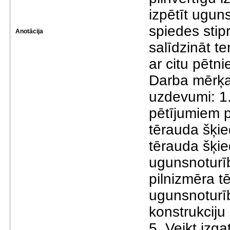
izpētīt ugun
spiedes stip
Anotācija
salīdzināt t
ar citu pētn
Darba mērķa 
uzdevumi: 1.
pētījumiem p
tērauda šķie
tērauda šķi
ugunsnoturīb
pilnizmēra t
ugunsnoturīb
konstrukciju
5. Veikt izg