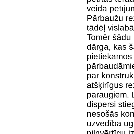
veida pētīju
Pārbaužu rez
tādēļ vislabā
Tomēr šādu k
dārga, kas š
pietiekamos
pārbaudāmie
par konstruk
atšķirīgus r
paraugiem. 
dispersi sti
nesošās kons
uzvedība ugu
pilnvērtīgu 