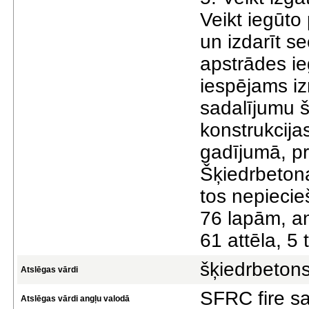
Veikt iegūto
un izdarīt s
apstrādes i
iespējams i
sadalījumu 
konstrukcijas
gadījumā, pr
Šķiedrbetona
tos nepiecie
76 lapām, an
61 attēla, 5
šķiedrbeton
Atslēgas vārdi
SFRC fire sa
Atslēgas vārdi angļu valodā