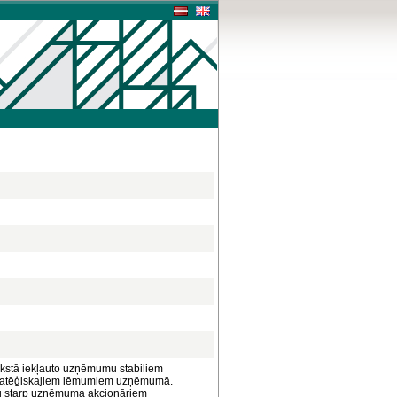
rakstā iekļauto uzņēmumu stabiliem
 stratēģiskajiem lēmumiem uzņēmumā.
mu starp uzņēmuma akcionāriem