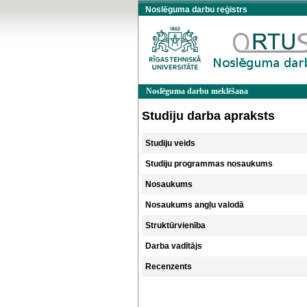
Noslēguma darbu reģistrs
Noslēguma darbu meklēšana
Studiju darba apraksts
Studiju veids
Studiju programmas nosaukums
Nosaukums
Nosaukums angļu valodā
Struktūrvienība
Darba vadītājs
Recenzents