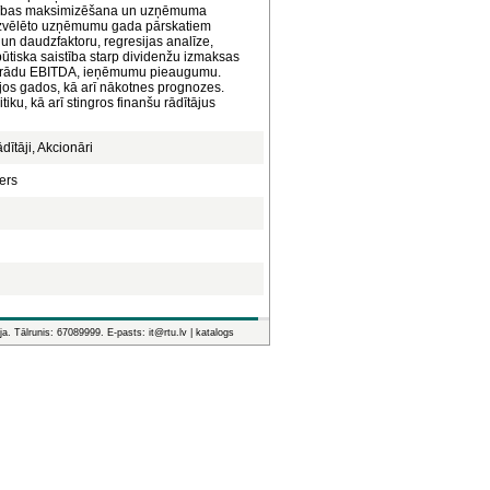
gātības maksimizēšana un uzņēmuma
n izvēlēto uzņēmumu gada pārskatiem
un daudzfaktoru, regresijas analīze,
būtiska saistība starp dividenžu izmaksas
ro parādu EBITDA, ieņēmumu pieaugumu.
jos gados, kā arī nākotnes prognozes.
itiku, kā arī stingros finanšu rādītājus
dītāji, Akcionāri
ers
ja. Tālrunis: 67089999. E-pasts: it@rtu.lv |
katalogs