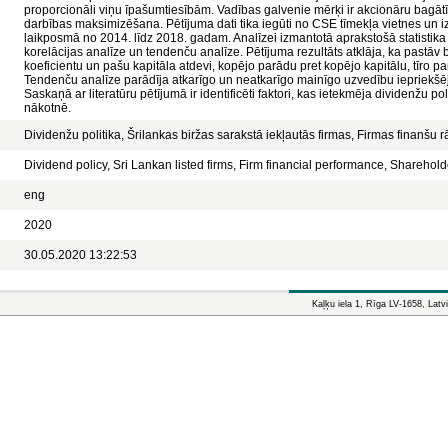
proporcionāli viņu īpašumtiesībām. Vadības galvenie mērķi ir akcionāru ba
darbības maksimizēšana. Pētījuma dati tika iegūti no CSE tīmekļa vietnes u
laikposmā no 2014. līdz 2018. gadam. Analīzei izmantotā aprakstošā statistika 
korelācijas analīze un tendenču analīze. Pētījuma rezultāts atklāja, ka pastāv 
koeficientu un pašu kapitāla atdevi, kopējo parādu pret kopējo kapitālu, tī
Tendenču analīze parādīja atkarīgo un neatkarīgo mainīgo uzvedību iepriekšē
Saskaņā ar literatūru pētījumā ir identificēti faktori, kas ietekmēja dividenžu pol
nākotnē.
Dividenžu politika, Šrilankas biržas sarakstā iekļautās firmas, Firmas finanšu rā
Dividend policy, Sri Lankan listed firms, Firm financial performance, Sharehold
eng
2020
30.05.2020 13:22:53
Kaļķu iela 1, Rīga LV-1658, Latvi