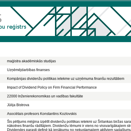
maģistra akadēmiskās studijas
Uzņēmējdarbības finanses
Kompānijas dividenžu politikas ietekme uz uzņēmuma finanšu rezultātiem
Impact of Dividend Policy on Firm Financial Performance
22000 Inženierekonomikas un vadības fakultāte
Jūlija Bistrova
Asociētais profesors Konstantins Kozlovskis
Šis pētījums mēģina izpētīt dividenžu politikas ietekmi uz Šrilankas biržas sa
nākotnes finanšu rādītājiem. Dividenžu lēmumi ir viens no vissvarīgākajiem
Dividendes parasti definē kā ienākumu no nekustamajiem aktīviem sadalīju