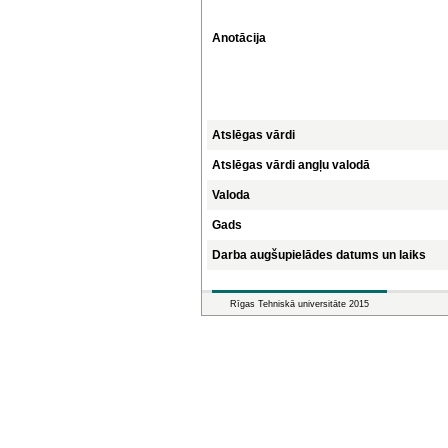
Anotācija
Atslēgas vārdi
Atslēgas vārdi angļu valodā
Valoda
Gads
Darba augšupielādes datums un laiks
Rīgas Tehniskā universitāte 2015