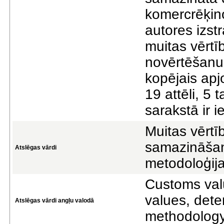
komercrēķino
autores izst
muitas vērtī
novērtēšanu
kopējais apj
19 attēli, 5 
sarakstā ir ie
Muitas vērtī
samazināšana
Atslēgas vārdi
metodoloģij
Customs valu
values, deter
Atslēgas vārdi angļu valodā
methodolog