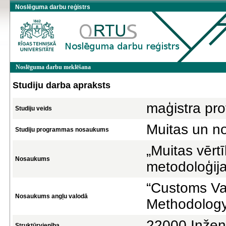
Noslēguma darbu reģistrs
Noslēguma darbu meklēšana
Studiju darba apraksts
maģistra pro
Studiju veids
Muitas un n
Studiju programmas nosaukums
„Muitas vērt
Nosaukums
metodoloģija
“Customs Va
Nosaukums angļu valodā
Methodology
22000 Inžen
Struktūrvienība