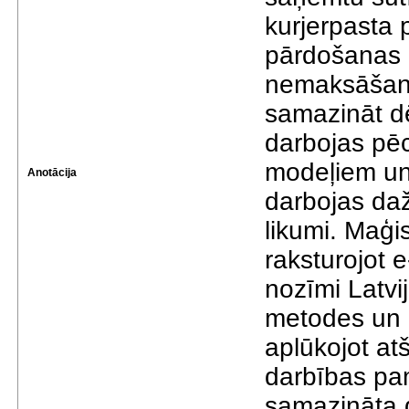
kurjerpasta 
pārdošanas 
nemaksāšanas
samazināt dē
darbojas pē
modeļiem un 
Anotācija
darbojas dažā
likumi. Maģi
raksturojot 
nozīmi Latvi
metodes un r
aplūkojot at
darbības pam
samazināta d