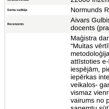
Normunds Ru
Darba vadītājs
Aivars Gulb
Recenzents
docents (pra
Maģistra dar
“Muitas vērt
metodoloģija
attīstoties 
iespējām, pi
iepērkas int
veikalos- gan
vismaz vienr
vairums no pi
saņemtu sūtī