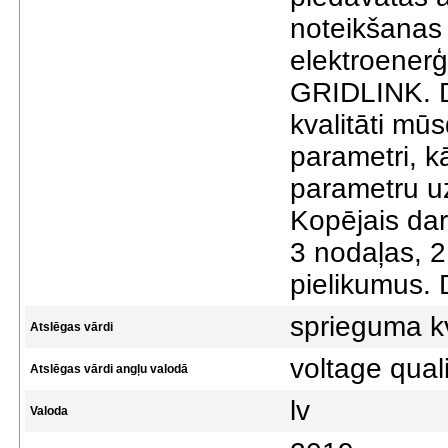
noteikšanas 
elektroenerģ
GRIDLINK. Da
kvalitāti mū
parametri, k
parametru uz
Kopējais dar
3 nodaļas, 2
pielikumus. 
sprieguma kv
Atslēgas vārdi
voltage quali
Atslēgas vārdi angļu valodā
lv
Valoda