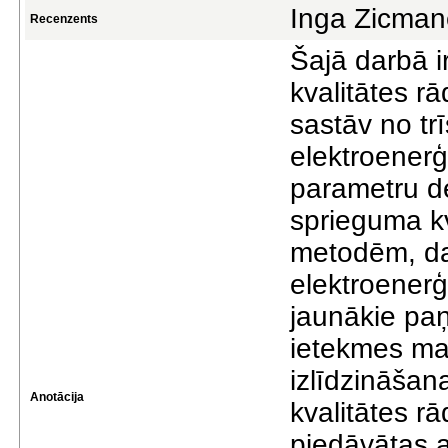
Inga Zicman
Recenzents
Šajā darbā i
kvalitātes rā
sastāv no trī
elektroenerģ
parametru def
sprieguma k
metodēm, da
elektroenerģi
jaunākie paņ
ietekmes ma
izlīdzināšana
Anotācija
kvalitātes rā
piedāvātas a