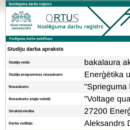
Noslēguma darbu reģistrs
Noslēguma darbu meklēšana
Studiju darba apraksts
bakalaura a
Studiju veids
Enerģētika u
Studiju programmas nosaukums
"Sprieguma k
Nosaukums
"Voltage qual
Nosaukums angļu valodā
27200 Enerģē
Struktūrvienība
Aleksandrs 
Darba vadītājs