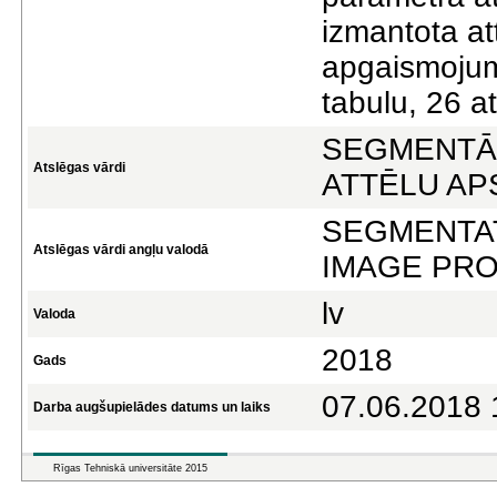
izmantota at
apgaismojum
tabulu, 26 at
SEGMENTĀ
Atslēgas vārdi
ATTĒLU A
SEGMENTA
Atslēgas vārdi angļu valodā
IMAGE PR
lv
Valoda
2018
Gads
07.06.2018 
Darba augšupielādes datums un laiks
Rīgas Tehniskā universitāte 2015