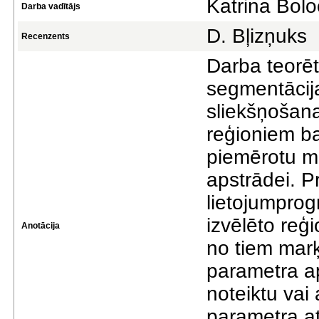
Katrina Bol
Darba vadītājs
D. Bļizņuks
Recenzents
Darba teorēti
segmentācij
sliekšņošana
reģioniem ba
piemērotu me
apstrādei. P
lietojumprog
izvēlēto reģ
Anotācija
no tiem marķi
parametra a
noteiktu vai 
parametra at