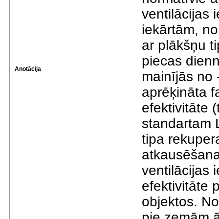
ventilācijas
iekārtām, no 
ar plākšņu t
piecas dienn
Anotācija
mainījās no 
aprēķināta f
efektivitāte 
standartam 
tipa rekupera
atkausēšana
ventilācijas 
efektivitāte
objektos. No
pie zemām ā