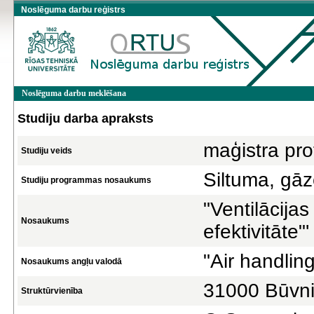
Noslēguma darbu reģistrs
Noslēguma darbu meklēšana
Studiju darba apraksts
maģistra pro
Studiju veids
Siltuma, gāz
Studiju programmas nosaukums
"Ventilācijas
Nosaukums
efektivitāte"'
"Air handlin
Nosaukums angļu valodā
31000 Būvni
Struktūrvienība