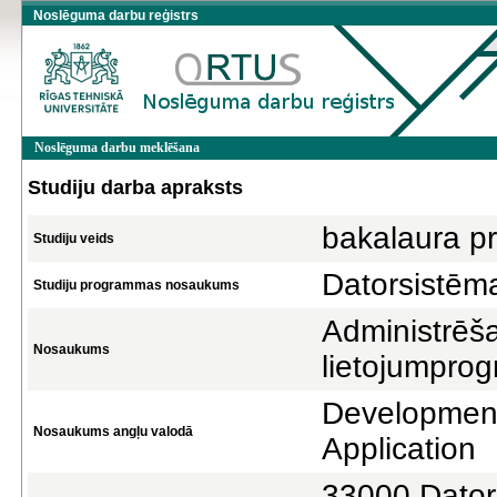
Noslēguma darbu reģistrs
Noslēguma darbu meklēšana
Studiju darba apraksts
bakalaura pr
Studiju veids
Datorsistēm
Studiju programmas nosaukums
Administrēš
Nosaukums
lietojumpro
Developmen
Nosaukums angļu valodā
Application
33000 Datorz