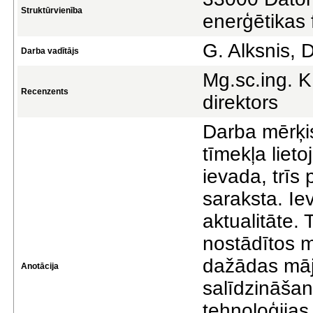
Struktūrvienība
enerģētikas 
G. Alksnis, D
Darba vadītājs
Mg.sc.ing. K
Recenzents
direktors
Darba mērķis
tīmekļa lie
ievada, trīs
saraksta. Ie
aktualitāte. 
nostādītos m
dažādas māj
Anotācija
salīdzināšan
tehnoloģijas