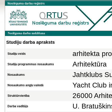
Noslēguma darbu reģistrs
Noslēguma darbu meklēšana
Studiju darba apraksts
arhitekta pr
Studiju veids
Arhitektūra
Studiju programmas nosaukums
Jahtklubs S
Nosaukums
Yacht Club i
Nosaukums angļu valodā
26000 Arhite
Struktūrvienība
U. Bratuškin
Darba vadītājs