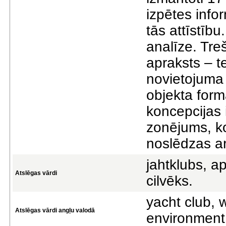
izpētes info
tās attīstību
analīze. Tre
apraksts – t
novietojuma i
objekta for
koncepcijas i
zonējums, ko
noslēdzas ar
jahtklubs, ap
Atslēgas vārdi
cilvēks.
yacht club, 
Atslēgas vārdi angļu valodā
environment