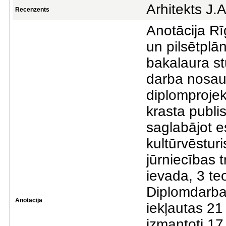
Arhitekts J.A
Recenzents
Anotācija Rī
un pilsētplā
bakalaura s
darba nosau
diplomprojek
krasta publis
saglabājot e
kultūrvēstur
jūrniecības 
ievada, 3 te
Diplomdarba
Anotācija
iekļautas 21
izmantoti 17 