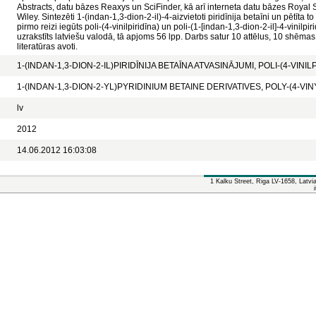
Abstracts, datu bāzes Reaxys un SciFinder, kā arī interneta datu bāzes Royal 
Wiley. Sintezēti 1-(indan-1,3-dion-2-il)-4-aizvietoti piridīnija betaīni un pētīta to
pirmo reizi iegūts poli-(4-vinilpiridīna) un poli-(1-[indan-1,3-dion-2-il]-4-vinilp
uzrakstīts latviešu valodā, tā apjoms 56 lpp. Darbs satur 10 attēlus, 10 shēmas,
literatūras avoti.
1-(INDAN-1,3-DION-2-IL)PIRIDĪNIJA BETAĪNA ATVASINĀJUMI, POLI-(4-VINIL
1-(INDAN-1,3-DION-2-YL)PYRIDINIUM BETAINE DERIVATIVES, POLY-(4-VI
lv
2012
14.06.2012 16:03:08
1 Kalku Street, Riga LV-1658, Latv