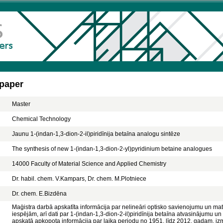
 paper
Master
Chemical Technology
Jaunu 1-(indan-1,3-dion-2-il)piridīnija betaīna analogu sintēze
The synthesis of new 1-(indan-1,3-dion-2-yl)pyridinium betaine analogues
14000 Faculty of Material Science and Applied Chemistry
Dr. habil. chem. V.Kampars, Dr. chem. M.Plotniece
Dr. chem. E.Bizdēna
Maģistra darbā apskatīta informācija par nelineāri optisko savienojumu un ma
iespējām, arī dati par 1-(indan-1,3-dion-2-il)piridīnija betaīna atvasinājumu un o
apskatā apkopota informācija par laika periodu no 1951. līdz 2012. gadam, iz