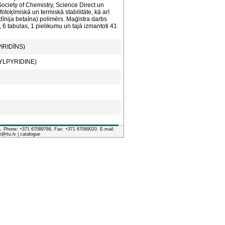
Society of Chemistry, Science Direct un
 fotoķīmiskā un termiskā stabilitāte, kā arī
iridīnija betaīna) polimērs. Maģistra darbs
 6 tabulas, 1 pielikumu un tajā izmantoti 41
PIRIDĪNS)
NYLPYRIDINE)
ia. Phone: +371 67089766, Fax: +371 67089020. E-mail:
it@rtu.lv |
catalogue