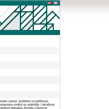
teriālu uzbūvi, īpašībām un pētīšanas
ligomēru sintēzi un stabilitāti. Literatūras
mantojot referatīvo žurnālu Chemical