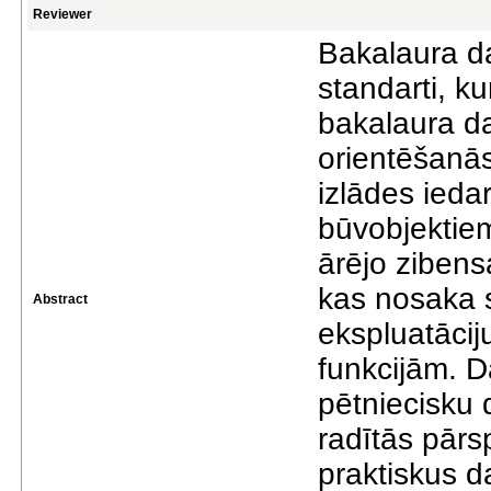
Reviewer
Bakalaura da
standarti, ku
bakalaura da
orientēšanās 
izlādes ied
būvobjektiem.
ārējo zibens
kas nosaka 
Abstract
ekspluatācij
funkcijām. D
pētniecisku 
radītās pārs
praktiskus d