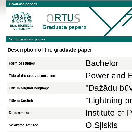
Graduate papers
Search graduate papers
Description of the graduate paper
Bachelor
Form of studies
Power and El
Title of the study programm
"Dažādu būv
Title in original language
"Lightning pr
Title in English
Institute of
Department
O.Sļiskis
Scientific advisor