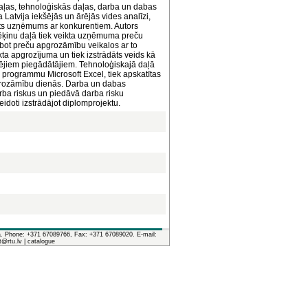
aļas, tehnoloģiskās daļas, darba un dabas
 Latvija iekšējās un ārējās vides analīzi,
nāts uzņēmums ar konkurentiem. Autors
ķinu daļā tiek veikta uzņēmuma preču
bot preču apgrozāmību veikalos ar to
ta apgrozījuma un tiek izstrādāts veids kā
ējiem piegādātājiem. Tehnoloģiskajā daļā
rogrammu Microsoft Excel, tiek apskatītas
grozāmību dienās. Darba un dabas
ba riskus un piedāvā darba risku
eidoti izstrādājot diplomprojektu.
ia. Phone: +371 67089766, Fax: +371 67089020. E-mail:
it@rtu.lv |
catalogue