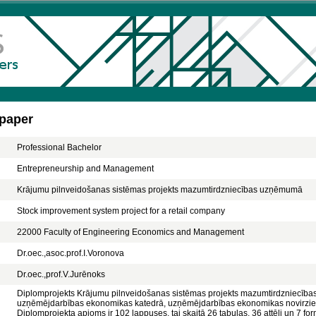
 paper
Professional Bachelor
Entrepreneurship and Management
Krājumu pilnveidošanas sistēmas projekts mazumtirdzniecības uzņēmumā
Stock improvement system project for a retail company
22000 Faculty of Engineering Economics and Management
Dr.oec.,asoc.prof.I.Voronova
Dr.oec.,prof.V.Jurēnoks
Diplomprojekts Krājumu pilnveidošanas sistēmas projekts mazumtirdzniecība
uzņēmējdarbības ekonomikas katedrā, uzņēmējdarbības ekonomikas novirzienā. 
Diplomprojekta apjoms ir 102 lappuses, tai skaitā 26 tabulas, 36 attēli un 7 for