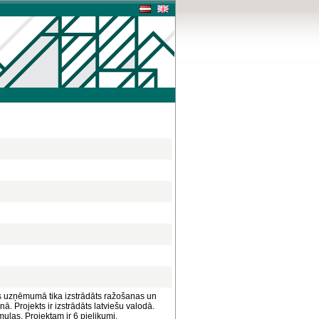
s uzņēmumā tika izstrādāts ražošanas un
Projekts ir izstrādāts latviešu valodā.
mulas. Projektam ir 6 pielikumi.