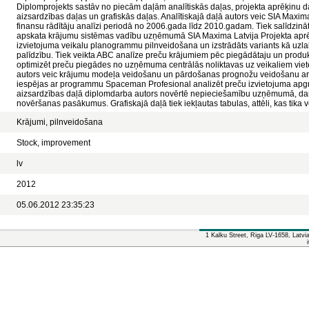
Diplomprojekts sastāv no piecām daļām analītiskās daļas, projekta aprēķinu d
aizsardzības daļas un grafiskās daļas. Analītiskajā daļā autors veic SIA Maxima
finansu rādītāju analīzi periodā no 2006.gada līdz 2010.gadam. Tiek salīdzi
apskata krājumu sistēmas vadību uzņēmumā SIA Maxima Latvija Projekta aprē
izvietojuma veikalu planogrammu pilnveidošana un izstrādāts variants kā uzla
palīdzību. Tiek veikta ABC analīze preču krājumiem pēc piegādātaju un produk
optimizēt preču piegādes no uzņēmuma centrālās noliktavas uz veikaliem viet
autors veic krājumu modeļa veidošanu un pārdošanas prognožu veidošanu ar p
iespējas ar programmu Spaceman Profesional analizēt preču izvietojuma ap
aizsardzības daļā diplomdarba autors novērtē nepieciešamību uzņēmumā, dar
novēršanas pasākumus. Grafiskajā daļā tiek iekļautas tabulas, attēli, kas tika v
Krājumi, pilnveidošana
Stock, improvement
lv
2012
05.06.2012 23:35:23
1 Kalku Street, Riga LV-1658, Latv