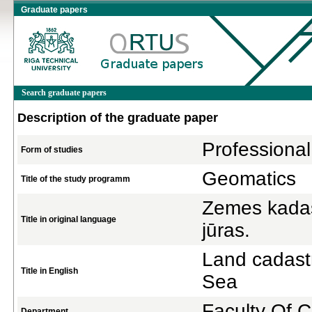
Graduate papers
Search graduate papers
Description of the graduate paper
Professional
Form of studies
Geomatics
Title of the study programm
Zemes kadas
Title in original language
jūras.
Land cadastr
Title in English
Sea
Faculty Of C
Department