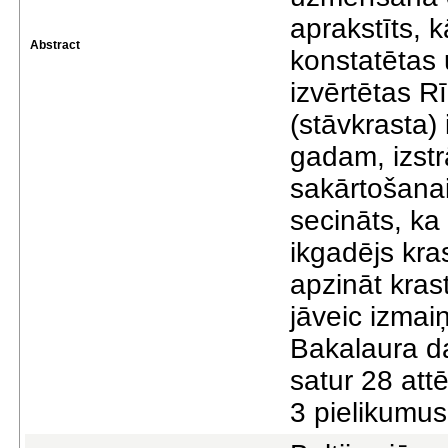
aprakstīts, 
Abstract
konstatētas u
izvērtētas R
(stāvkrasta)
gadam, izstr
sakārtošanai
secināts, ka
ikgadējs kra
apzināt krast
jāveic izmai
Bakalaura d
satur 28 attē
3 pielikumus