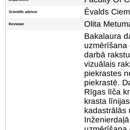
Ēvalds Ciem
Scientific advisor
Olita Metum
Reviewer
Bakalaura d
uzmērīšana o
darbā rakstu
vizuālais ra
piekrastes 
piekrastē. Da
Rīgas līča kr
krasta līnij
kadastrālās 
Inženierdaļā
uzmērīšana o