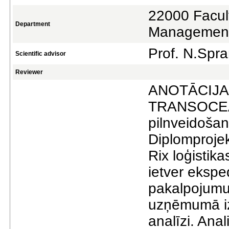
22000 Facul
Department
Managemen
Prof. N.Spr
Scientific advisor
Reviewer
ANOTĀCIJA 
TRANSOCEAN 
pilnveidošan
Diplomproje
Rix loģistik
ietver ekspe
pakalpojumu 
uzņēmumā iz
analīzi. Anal