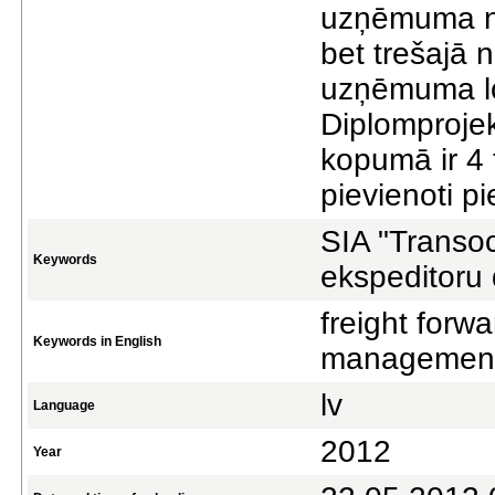
uzņēmuma no
bet trešajā n
uzņēmuma lo
Diplomprojek
kopumā ir 4 
pievienoti 
SIA "Transo
Keywords
ekspeditoru 
freight forw
Keywords in English
management 
lv
Language
2012
Year