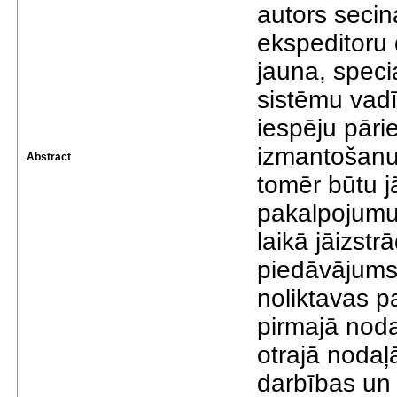
autors seci
ekspeditoru
jauna, speci
sistēmu vadī
iespēju pāri
izmantošan
Abstract
tomēr būtu j
pakalpojumu
laikā jāizst
piedāvājums
noliktavas 
pirmajā noda
otrajā nodaļ
darbības un 