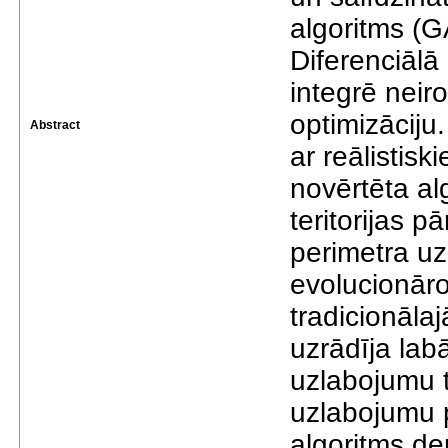
algoritms (G
Diferenciālā 
integrē neir
optimizāciju
Abstract
ar reālistis
novērtēta alg
teritorijas p
perimetra uz
evolucionāro
tradicionāla
uzrādīja lab
uzlabojumu t
uzlabojumu 
algoritms de