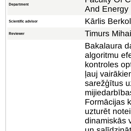
Department
And Energy
Kārlis Berko
Scientific advisor
Timurs Mihai
Reviewer
Bakalaura da
algoritmu efe
kontroles op
ļauj vairāki
sarežģītus u
mijiedarbība
Formācijas k
uzturēt note
dinamiskās v
un salīdzināt