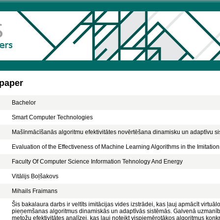
 paper
Bachelor
Smart Computer Technologies
Mašīnmācīšanās algoritmu efektivitātes novērtēšana dinamisku un adaptīvu si
Evaluation of the Effectiveness of Machine Learning Algorithms in the Imitati
Faculty Of Computer Science Information Tehnology And Energy
Vitālijs Boļšakovs
Mihails Fraimans
Šis bakalaura darbs ir veltīts imitācijas vides izstrādei, kas ļauj apmācīt vir
pieņemšanas algoritmus dinamiskās un adaptīvās sistēmās. Galvenā uzmanība
metožu efektivitātes analīzei, kas ļauj noteikt vispiemērotākos algoritmus kon