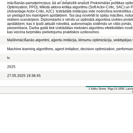
mācīšanās pamatprincipus, kā arī detalizēti analizē Proksimālās politikas opti
Optimization, PPO), Mīkstā aktora-kritiķa algoritmu (Soft Actor-Critic, SAC) un P
(Advantage Actor-Critic, A2C). Izstrādātā imitācijas vide nodrošina kontrolētus
un pielāgot tos mainīgiem apstākļiem. Tas ļauj novērtēt to spēju mācīties, not
reāliem scenārijiem. Diplomdarbs ir vērsts uz optimālā algoritma izvēles pro
apstākļiem, kas ir īpaši aktuāli robotikā, autonomajās sistēmās un citās jomā
pieņemšana. Darba gaitā tiek izstrādātas metodes algoritmu efektivitātes novēr
kas veicina turpmāku pielietojumu praktiskos uzdevumos.
Mašīnmācīšanās algoritmi, aģentu imitācija, lēmumu optimizācija, veiktspējas
Machine learning algorithms, agent imitation, decision optimization, perform
lv
2025
27.05.2025 19:38:45
1 Kalku Street, Riga LV-1658, Latv