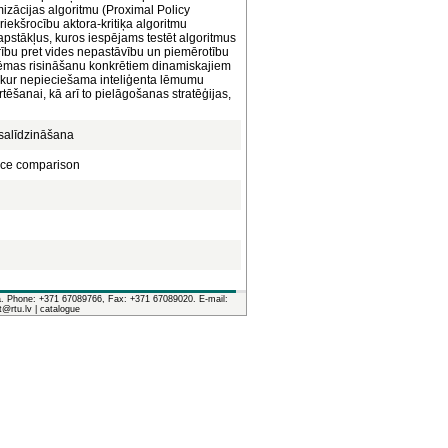
mizācijas algoritmu (Proximal Policy
riekšrocību aktora-kritiķa algoritmu
 apstākļus, kuros iespējams testēt algoritmus
urību pret vides nepastāvību un piemērotību
blēmas risināšanu konkrētiem dinamiskajiem
s, kur nepieciešama inteliģenta lēmumu
tēšanai, kā arī to pielāgošanas stratēģijas,
 salīdzināšana
ance comparison
ia. Phone: +371 67089766, Fax: +371 67089020. E-mail:
it@rtu.lv |
catalogue