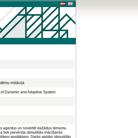
stēmu imitācijā
on of Dynamic and Adaptive System
tuālos aģentus un novērtēt dažādus lēmumu
 tiek pievērsta stimulētās mācīšanās
krētiem apstākļiem. Darbs aplūko stimulētās