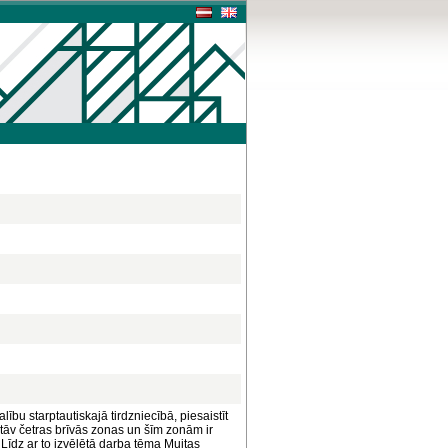
bu starptautiskajā tirdzniecībā, piesaistīt
pastāv četras brīvās zonas un šīm zonām ir
īdz ar to izvēlētā darba tēma Muitas