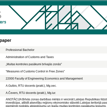
 paper
Professional Bachelor
Administration of Customs and Taxes
„Muitas kontroles pasākumi brīvajās zonās”
“Measures of Customs Control in Free Zones”
22000 Faculty of Engineering Economics and Management
A.Gulbis, RTU docents (prakt.), Mg.oec.
A.Čevers, RTU docents (prakt.), Mg.iur.
ANOTĀCIJA Brīvās zonas darbības mērķis ir veicināt Latvijas Republikas līdzdalī
investīcijas, attīstīt atsevišķu reģionu ekonomisko stāvokli.Latvijas teritorijā 
piemēroti nodokļu atvieglojumu un īpašu muitas kontroles pasākumu kopums. L