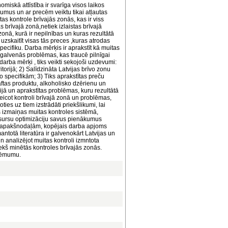
nomiskā attīstība ir svarīga visos laikos
jumus un ar precēm veiktu tikai atļautas
as kontrole brīvajās zonās, kas ir viss
 brīvajā zonā,netiek izlaistas brīvajā
onā, kurā ir nepilnības un kuras rezultātā
 uzskaitīt visas tās preces ,kuras atrodas
pecifiku. Darba mērķis ir aprakstīt kā muitas
t galvenās problēmas, kas traucē pilnīgai
 darba mērķi , tiks veikti sekojoši uzdevumi:
torijā; 2) Salīdzināta Latvijas brīvo zonu
o specifikām; 3) Tiks aprakstītas preču
aftas produktu, alkoholisko dzērienu un
ijā un aprakstītas problēmas, kuru rezultātā
veicot kontroli brīvajā zonā un problēmas,
ies uz tiem izstrādāti priekšlikumi, lai
as izmaiņas muitas kontroles sistēmā,
resursu optimizāciju savus pienākumus
 7 apakšnodaļām, kopējais darba apjoms
antotā literatūra ir galvenokārt Latvijas un
n analizējot muitas kontroli izmntota
iekš minētās kontroles brīvajās zonās.
zņēmumu.