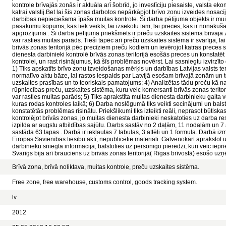
kontrole brīvajās zonās ir aktuāla arī šobrīd, jo investīciju piesaiste, valsta eko
katrai valstij.Bet lai šīs zonas darbotos nepārkāpjot brīvo zonu izveides nosacī
darbības nepieciešama īpaša muitas kontrole. Šī darba pētījuma objekts ir muit
pasākumu kopums, kas tiek veikts, lai izsekotu tam, lai preces, kas ir nonākušas
apgrozījumā . Šī darba pētījuma priekšmets ir preču uzskaites sistēma brīvajā z
var rasties muitas parāds. Tieši tāpēc arī preču uzskaites sistēma ir svarīga, lai
brīvās zonas teritorijā pēc precīziem preču kodiem un ievērojot katras preces s
dienesta darbinieki kontrolē brīvās zonas teritorijā esošās preces un konstatē
kontrolei, un rast risinājumus, kā šīs problēmas novērst. Lai sasniegtu izvirzīto
1) Tiks apskatīts brīvo zonu izveidošanas mērķis un darbības Latvijas valsts teri
normatīvo aktu bāze, lai rastos iespaids par Latvijā esošam brīvajā zonām un t
uzskaites prasības un to teoriskais pamatojums; 4) Analizētas tādu preču kā n
rūpniecības preču, uzskaites sistēma, kuru veic komersanti brīvās zonas teritor
var rasties muitas parāds; 5) Tiks aprakstīta muitas dienesta darbinieku gaita 
kuras rodas kontroles laikā; 6) Darba noslēgumā tiks veikti secinājumi un balstot
konstatētās problēmas risinātu. Priekšlikumi tiks izteikti reāli, neprasot būtisk
kontrolējot brīvās zonas, jo muitas dienesta darbinieki neskatoties uz darba 
izpilda ar augstu atbildības sajūtu. Darbs sastāv no 2 daļām, 11 nodaļām un
sastāda 63 lapas . Darbā ir iekļautas 7 tabulas, 3 attēli un 1 formula. Darbā izm
Eiropas Savienības tiesību akti, nepublicētie materiāli. Galvenokārt aprakstot u
darbinieku sniegtā informācija, balstoties uz personīgo pieredzi, kuri veic iepr
Svarīgs bija arī brauciens uz brīvās zonas teritorijā( Rīgas brīvostā) esošo u
Brīvā zona, brīvā noliktava, muitas kontrole, preču uzskaites sistēma.
Free zone, free warehouse, customs control, goods tracking system.
lv
2012