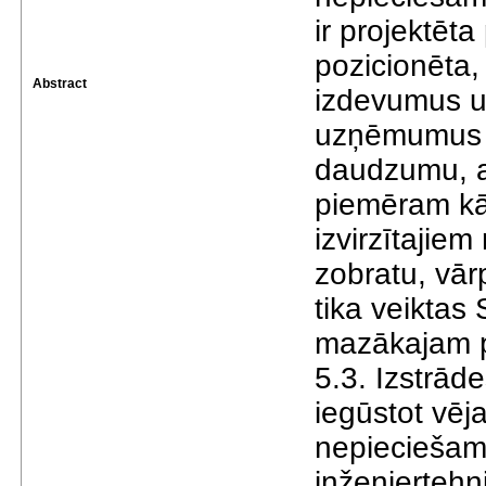
ir projektēt
pozicionēta,
Abstract
izdevumus u
uzņēmumus a
daudzumu, ar
piemēram kā 
izvirzītajiem
zobratu, vā
tika veiktas
mazākajam pr
5.3. Izstrād
iegūstot vēj
nepieciešam
inženiertehn