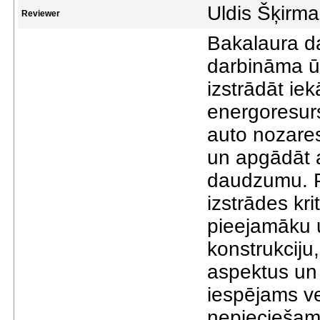
Uldis Šķirma
Reviewer
Bakalaura da
darbināma ūd
izstrādāt ie
energoresurs
auto nozare
un apgādāt a
daudzumu. Pr
izstrādes kri
pieejamāku 
konstrukciju
aspektus un 
iespējams ve
nepieciešamā