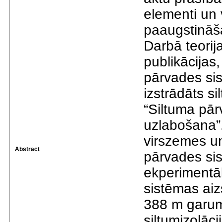
elementi un 
paaugstināš
Darbā teorija
publikācijas,
pārvades sis
izstrādāts 
“Siltuma pār
uzlabošana”.
virszemes u
Abstract
pārvades si
ekperimentāl
sistēmas ai
388 m garum
siltumizolāc