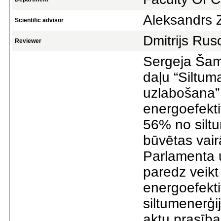
Aleksandrs 
Scientific advisor
Dmitrijs Rus
Reviewer
Sergeja Šam
daļu “Siltum
uzlabošana” 
energoefekt
56% no siltu
būvētas vair
Parlamenta 
paredz veikt
energoefekti
siltumenerģi
aktu prasīb