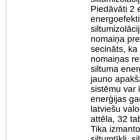
Piedāvāti 2
energoefekt
siltumizolāc
nomaiņa pre
secināts, ka
nomaiņas re
siltuma ener
jauno apakš
sistēmu var
enerģijas ga
latviešu val
attēla, 32 t
Tika izmantot
siltumtīkli, 