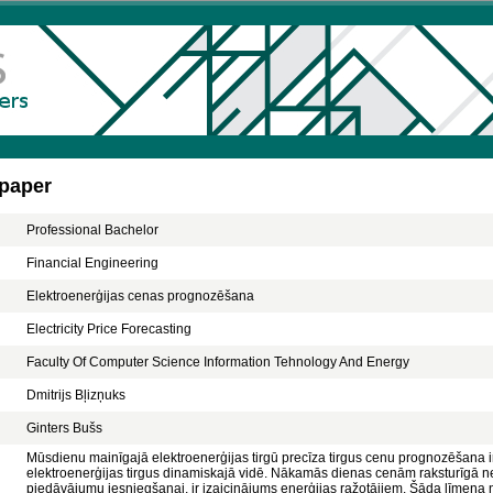
 paper
Professional Bachelor
Financial Engineering
Elektroenerģijas cenas prognozēšana
Electricity Price Forecasting
Faculty Of Computer Science Information Tehnology And Energy
Dmitrijs Bļizņuks
Ginters Bušs
Mūsdienu mainīgajā elektroenerģijas tirgū precīza tirgus cenu prognozēšana ir 
elektroenerģijas tirgus dinamiskajā vidē. Nākamās dienas cenām raksturīgā ne
piedāvājumu iesniegšanai, ir izaicinājums enerģijas ražotājiem. Šāda līmeņ