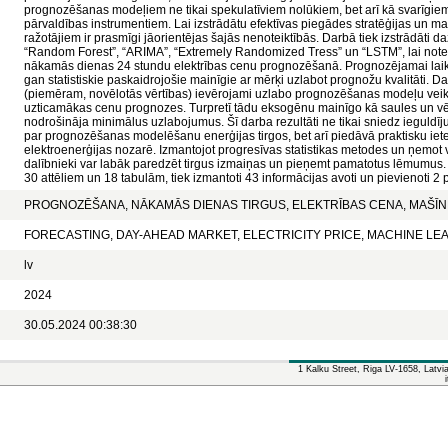
prognozēšanas modeļiem ne tikai spekulatīviem nolūkiem, bet arī kā svarīgiem
pārvaldības instrumentiem. Lai izstrādātu efektīvas piegādes stratēģijas un maz
ražotājiem ir prasmīgi jāorientējas šajās nenoteiktībās. Darbā tiek izstrādāti 
“Random Forest”, “ARIMA”, “Extremely Randomized Tress” un “LSTM”, lai noteik
nākamās dienas 24 stundu elektrības cenu prognozēšanā. Prognozējamai laikrin
gan statistiskie paskaidrojošie mainīgie ar mērķi uzlabot prognožu kvalitāti. Darb
(piemēram, novēlotās vērtības) ievērojami uzlabo prognozēšanas modeļu veik
uzticamākas cenu prognozes. Turpretī tādu eksogēnu mainīgo kā saules un vē
nodrošināja minimālus uzlabojumus. Šī darba rezultāti ne tikai sniedz ieguldī
par prognozēšanas modelēšanu enerģijas tirgos, bet arī piedāvā praktisku iete
elektroenerģijas nozarē. Izmantojot progresīvas statistikas metodes un ņemot v
dalībnieki var labāk paredzēt tirgus izmaiņas un pieņemt pamatotus lēmumus
30 attēliem un 18 tabulām, tiek izmantoti 43 informācijas avoti un pievienoti 2 p
PROGNOZĒŠANA, NĀKAMĀS DIENAS TIRGUS, ELEKTRĪBAS CENA, MAŠĪ
FORECASTING, DAY-AHEAD MARKET, ELECTRICITY PRICE, MACHINE LE
lv
2024
30.05.2024 00:38:30
1 Kalku Street, Riga LV-1658, Latv