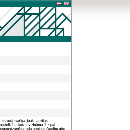
kļuvusi svarīga, īpaši Latvijas
noteiktība, kas nav zināma līdz pat
a neparedzamība rada nepieciešamību pēc