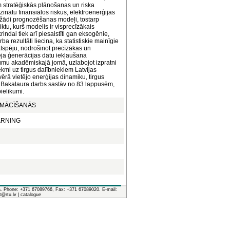
 stratēģiskās plānošanas un riska
inātu finansiālos riskus, elektroenerģijas
dažādi prognozēšanas modeļi, tostarp
tu, kurš modelis ir visprecīzākais
dai tiek arī piesaistīti gan eksogēnie,
a rezultāti liecina, ka statistiskie mainīgie
tspēju, nodrošinot precīzākas un
ja ģenerācijas datu iekļaušana
jumu akadēmiskajā jomā, uzlabojot izpratni
kmi uz tirgus dalībniekiem Latvijas
ērā vietējo enerģijas dinamiku, tirgus
. Bakalaura darbs sastāv no 83 lappusēm,
ielikumi.
NMĀCĪŠANĀS
ARNING
ia. Phone: +371 67089766, Fax: +371 67089020. E-mail:
it@rtu.lv |
catalogue