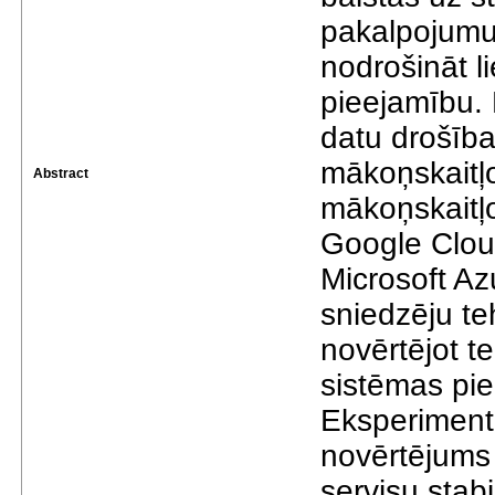
pakalpojumu
nodrošināt l
pieejamību. 
datu drošība
mākoņskaitļo
Abstract
mākoņskaitļo
Google Clou
Microsoft Az
sniedzēju te
novērtējot t
sistēmas pi
Eksperimentā
novērtējums 
servisu stabi