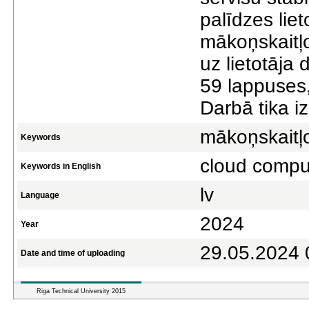
palīdzes liet
mākoņskaitļo
uz lietotāja
59 lappuses,
Darbā tika i
mākoņskaitļ
Keywords
cloud computi
Keywords in English
lv
Language
2024
Year
29.05.2024 
Date and time of uploading
Riga Technical University 2015