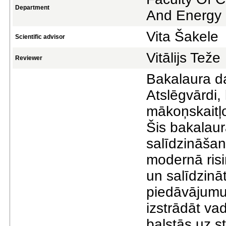
Department
And Energy
Vita Šakele
Scientific advisor
Vitālijs Teže
Reviewer
Bakalaura da
Atslēgvārdi,
mākoņskaitļo
Šis bakalaur
salīdzināšan
modernā risi
un salīdzin
piedāvājumus
izstrādāt va
balstās uz s